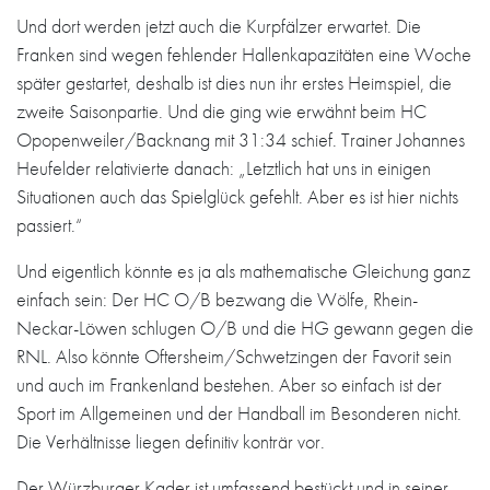
Und dort werden jetzt auch die Kurpfälzer erwartet. Die
Franken sind wegen fehlender Hallenkapazitäten eine Woche
später gestartet, deshalb ist dies nun ihr erstes Heimspiel, die
zweite Saisonpartie. Und die ging wie erwähnt beim HC
Opopenweiler/Backnang mit 31:34 schief. Trainer Johannes
Heufelder relativierte danach: „Letztlich hat uns in einigen
Situationen auch das Spielglück gefehlt. Aber es ist hier nichts
passiert.“
Und eigentlich könnte es ja als mathematische Gleichung ganz
einfach sein: Der HC O/B bezwang die Wölfe, Rhein-
Neckar-Löwen schlugen O/B und die HG gewann gegen die
RNL. Also könnte Oftersheim/Schwetzingen der Favorit sein
und auch im Frankenland bestehen. Aber so einfach ist der
Sport im Allgemeinen und der Handball im Besonderen nicht.
Die Verhältnisse liegen definitiv konträr vor.
Der Würzburger Kader ist umfassend bestückt und in seiner