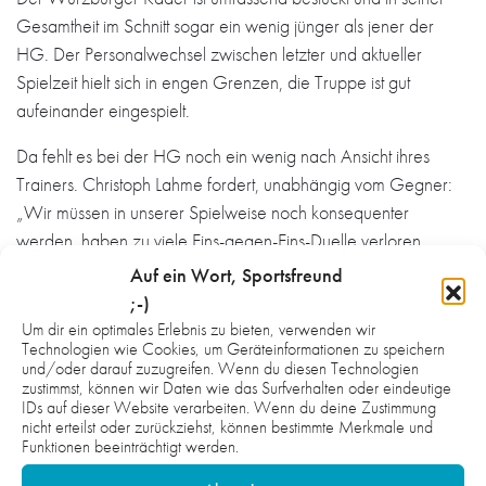
Gesamtheit im Schnitt sogar ein wenig jünger als jener der
HG. Der Personalwechsel zwischen letzter und aktueller
Spielzeit hielt sich in engen Grenzen, die Truppe ist gut
aufeinander eingespielt.
Da fehlt es bei der HG noch ein wenig nach Ansicht ihres
Trainers. Christoph Lahme fordert, unabhängig vom Gegner:
„Wir müssen in unserer Spielweise noch konsequenter
werden, haben zu viele Eins-gegen-Eins-Duelle verloren,
obwohl diese Thematik angesprochen worden war. Da
Auf ein Wort, Sportsfreund
müssen wir cleverer werden.“ Ob dies dann reicht, den
;-)
haushohen Favoriten ins Wanken zu bringen, wird sich zeigen.
Um dir ein optimales Erlebnis zu bieten, verwenden wir
Technologien wie Cookies, um Geräteinformationen zu speichern
und/oder darauf zuzugreifen. Wenn du diesen Technologien
Für den Coach geht der Blick noch weiter in die Zukunft. „Für
zustimmst, können wir Daten wie das Surfverhalten oder eindeutige
uns ist es wichtig, Pascal Durak nach langer Verletzung noch
IDs auf dieser Website verarbeiten. Wenn du deine Zustimmung
besser ins Spiel zu bringen und auch seinen Positionswechsel
nicht erteilst oder zurückziehst, können bestimmte Merkmale und
Funktionen beeinträchtigt werden.
nach fast zehn Jahren von Rechtsaußen auf den rechten
Rückraum weiter zu intensiveren. Ich denke, wir müssen ihm