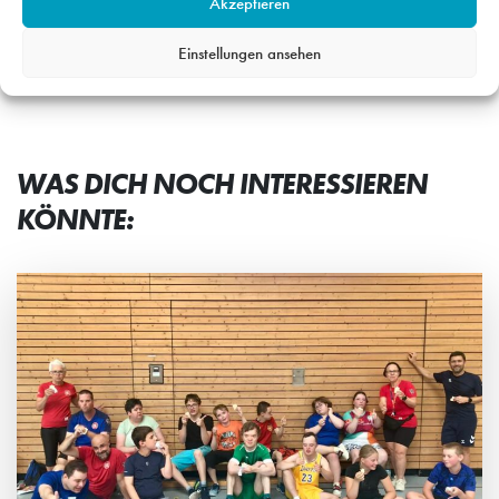
Akzeptieren
noch so vier bis sechs Spiele geben.“
Einstellungen ansehen
WAS DICH NOCH INTERESSIEREN
KÖNNTE: