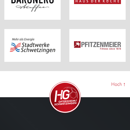
Hoch
↑