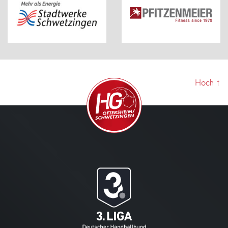
Hoch
↑