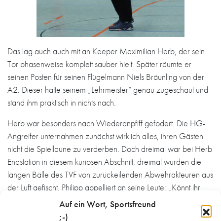
Das lag auch auch mit an Keeper Maximilian Herb, der sein
Tor phasenweise komplett sauber hielt. Später räumte er
seinen Posten für seinen Flügelmann Niels Bräunling von der
A2. Dieser hatte seinem „Lehrmeister“ genau zugeschaut und
stand ihm praktisch in nichts nach.
Herb war besonders nach Wiederanpfiff gefodert. Die HG-
Angreifer unternahmen zunächst wirklich alles, ihren Gästen
nicht die Spiellaune zu verderben. Doch dreimal war bei Herb
Endstation in diesem kuriosen Abschnitt, dreimal wurden die
langen Bälle des TVF von zurückeilenden Abwehrakteuren aus
der Luft gefischt. Philipp appelliert an seine Leute: „Könnt ihr
irgendwann wieder gescheit spielen?“ Rückraummann Luca
Auf ein Wort, Sportsfreund
Metz erhörte ihn als Erster und eröffnete die Forsetzung des
;-)