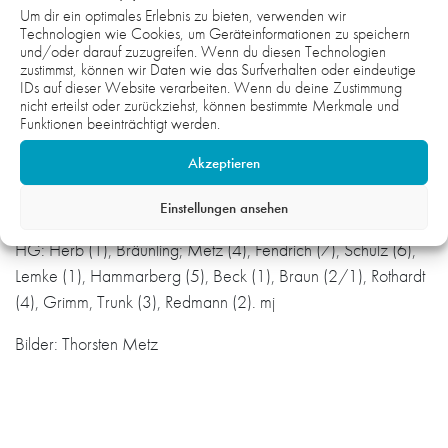
Torreigens, der seinen Zenit beim erwähnten 30:15 (45.)
Um dir ein optimales Erlebnis zu bieten, verwenden wir
Technologien wie Cookies, um Geräteinformationen zu speichern
erreicht hatte.
und/oder darauf zuzugreifen. Wenn du diesen Technologien
zustimmst, können wir Daten wie das Surfverhalten oder eindeutige
Die Restspielzeit wurde dann für die Galerie genutzt, Christian
IDs auf dieser Website verarbeiten. Wenn du deine Zustimmung
Fendrich befand sich inzwischen unter Sonderbewachung,
nicht erteilst oder zurückziehst, können bestimmte Merkmale und
Funktionen beeinträchtigt werden.
was ihn aber nur teilweise behinderte und dann durfte
gemeinsam mit den Fans gefeiert werden. Die gezeigten
Akzeptieren
Nachlässigkeiten will Trainer Philipp aber seinen Jungs bis zum
nächsten Spiel, gegen die TSG Wiesloch, austreiben.
Einstellungen ansehen
HG: Herb (1), Bräunling; Metz (4), Fendrich (7), Schulz (6),
Lemke (1), Hammarberg (5), Beck (1), Braun (2/1), Rothardt
(4), Grimm, Trunk (3), Redmann (2). mj
Bilder: Thorsten Metz