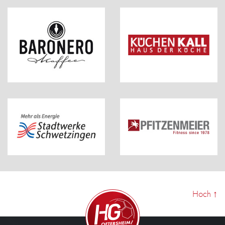
Hoch
↑