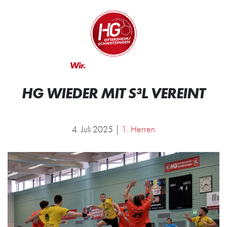
Zum Inhalt springen
Zur Startseite
Wir.
Rocken.
HG WIEDER MIT S³L VEREINT
4. Juli 2025 |
1. Herren