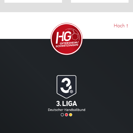
Hoch
↑