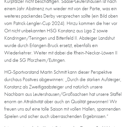
Kurpfälzer nicht beschäftigen. Saase³Leutershausen ist nach
einem Jahr Abstinenz nun wieder mit von der Partie, was ein
weiteres packendes Derby versprechen sollte (ein Bild oben
vom Patrick-Lengler-Cup 2024). Hinzu kommen die hier vor
Ort nicht unbekannten HSG Konstanz aus Liga 2 sowie
Köndringen/Teningen und Bittenfeld II. Absteiger Landshut
wurde durch Erlangen-Bruck ersetzt, ebenfalls ein
Wiederkehrer. Weiter mit dabei die Rhein-Neckar-Löwen II
und die SG Pforzheim/Eutingen.
HG-Sportvorstand Martin Schmitt kann dieser Perspektive
durchaus Positives abgewinnen: „Durch die starken Aufsteiger,
Konstanz als Zweitligaabsteiger und natürlich unsere
Nachbarn aus Leutershausen/Großsachsen hat unsere Staffel
enorm an Attraktivität aber auch an Qualität gewonnen! Wir
freuen uns auf eine tolle Saison mit vollen Hallen, spannenden
Spielen und sicher auch überraschenden Ergebnissen.“