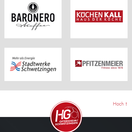
Hoch
↑