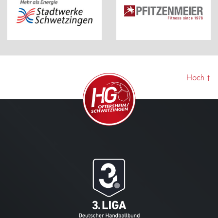
Hoch
↑