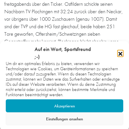
freitagabends über den Ticker. Ostfildern schickte seinen
Nachbarn TV Plochingen mit 32:24 zurück über den Neckar,
vor übrigens über 1000 Zuschauern (genau 1007). Damit
sind der TVP und die HG fast gleichauf, beide haben 251
Tore geworfen, Oftersheim/Schwetzingen sieben
Gegentreffer mehr kassiert. Plochingen bleibt ohnehin vorne
auf Platz 1, hat (noch) den direkten Vergleich auf seiner Seite.
Auf ein Wort, Sportsfreund
;-)
HG: Fauerbach, Hoppe; Barthelmeß (4/3), Kirsch, Wahl,
Um dir ein optimales Erlebnis zu bieten, verwenden wir
Kern (4), Triebskorn (2), Maurer (1), Remmlinger (4),
Technologien wie Cookies, um Geräteinformationen zu speichern
und/oder darauf zuzugreifen. Wenn du diesen Technologien
Burmeister (5), Stier (1), Haase (2), Geisler, Zaum (1).
mj
zustimmst, können wir Daten wie das Surfverhalten oder eindeutige
IDs auf dieser Website verarbeiten. Wenn du deine Zustimmung
Bild: Lutz Rüffer
nicht erteilst oder zurückziehst, können bestimmte Merkmale und
Funktionen beeinträchtigt werden.
Akzeptieren
Einstellungen ansehen
WAS DICH NOCH INTERESSIEREN