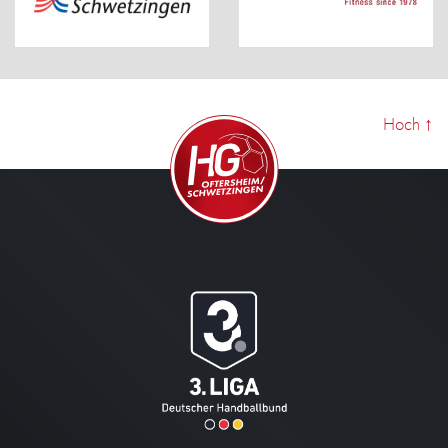
Hoch
↑