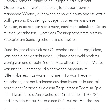
Coach Christoph Lahme seine Truppe für die nur acht
Gegentore der zweiten Halbzeit, fand aber ebenso
mahnende Worte: „Auch wenn es so wie heute oder zuletzt in
Söflingen und Blaustein gut ausgeht, sollten wir uns diese
Minuten, in denen gar nichts mehr, nicht mehr erlauben. Daran
müssen wir arbeiten“, womit das Trainingsprogramm bis zum
Rückspiel am Samstag schon umrissen wäre.
Zunächst gestaltete sich das Geschehen noch ausgeglichen,
was nach einer Viertelstunde für Lahme aber wohl noch zu
wenig war und er beim 5:6 zur Auszeit bat. Denn ein Manko
war nicht zu übersehen, die schwache Ausbeute im
Offensivbereich. Es war einmal mehr Torwart Frederik
Fauerbach, der die Kastanien aus dem Feuer holte und mit
bereits acht Paraden zu diesem Zeitpunkt sein Team im Spiel
hielt. Etwas half die Ansprache, der Gast führte 11:9 (22.) –
und kassierte bis zur Pause einen 0:7-Lauf der Hausherren.