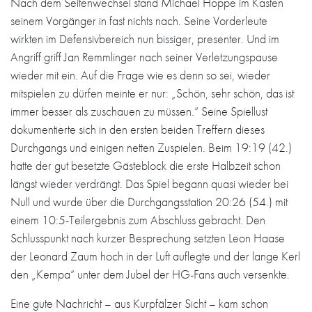
Nach dem Seitenwechsel stand Michael Hoppe im Kasten
seinem Vorgänger in fast nichts nach. Seine Vorderleute
wirkten im Defensivbereich nun bissiger, presenter. Und im
Angriff griff Jan Remmlinger nach seiner Verletzungspause
wieder mit ein. Auf die Frage wie es denn so sei, wieder
mitspielen zu dürfen meinte er nur: „Schön, sehr schön, das ist
immer besser als zuschauen zu müssen.“ Seine Spiellust
dokumentierte sich in den ersten beiden Treffern dieses
Durchgangs und einigen netten Zuspielen. Beim 19:19 (42.)
hatte der gut besetzte Gästeblock die erste Halbzeit schon
längst wieder verdrängt. Das Spiel begann quasi wieder bei
Null und wurde über die Durchgangsstation 20:26 (54.) mit
einem 10:5-Teilergebnis zum Abschluss gebracht. Den
Schlusspunkt nach kurzer Besprechung setzten Leon Haase
der Leonard Zaum hoch in der Luft auflegte und der lange Kerl
den „Kempa“ unter dem Jubel der HG-Fans auch versenkte.
Eine gute Nachricht – aus Kurpfälzer Sicht – kam schon