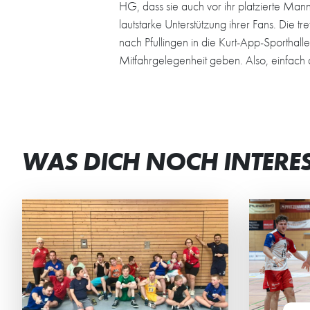
HG, dass sie auch vor ihr platzierte Man
lautstarke Unterstützung ihrer Fans. Die tr
nach Pfullingen in die Kurt-App-Sporthalle
Mitfahrgelegenheit geben. Also, einfac
WAS DICH NOCH INTERE
JETZT DAUERKARTEN
DE
RESERVIEREN
GE
Ab sofort können sich die HG-
Die 
Fans ihren Sitzplatz für die
verb