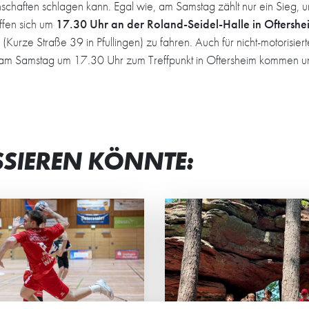
nschaften schlagen kann. Egal wie, am Samstag zählt nur ein Sieg,
effen sich um
17.30 Uhr an der Roland-Seidel-Halle in Oftershe
 (Kurze Straße 39 in Pfullingen) zu fahren. Auch für nicht-motorisie
h am Samstag um 17.30 Uhr zum Treffpunkt in Oftersheim kommen un
SSIEREN KÖNNTE:
N TEAMGEIST
STRAHLENDE G
STÄRKT
BEI JUNG UND 
männliche C2 der HG
Beim Eltern-Kind-Tur
rachte ein actionreiches
Minis standen vor all