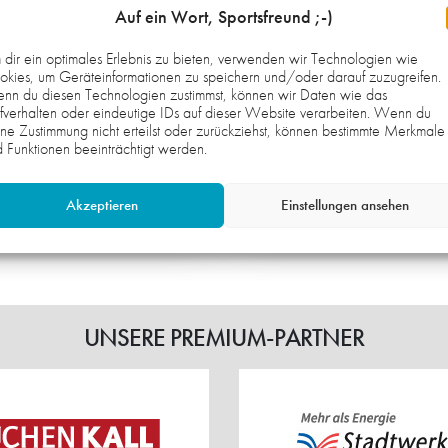
enende in der Südpfalz.
gemeinsame Spaß, sp
Auf ein Wort, Sportsfreund ;-)
Ehrgeiz und das Mite
Mittelpunkt.
dir ein optimales Erlebnis zu bieten, verwenden wir Technologien wie
kies, um Geräteinformationen zu speichern und/oder darauf zuzugreifen.
 2026
27. JULI 2026
nn du diesen Technologien zustimmst, können wir Daten wie das
 DAUERKARTEN
DEN TEAMGEIST
fverhalten oder eindeutige IDs auf dieser Website verarbeiten. Wenn du
ne Zustimmung nicht erteilst oder zurückziehst, können bestimmte Merkmale
VIEREN
GESTÄRKT
 Funktionen beeinträchtigt werden.
1. HERREN
MÄNNLICHE C-JUGE
Akzeptieren
Einstellungen ansehen
Weiterlesen
UNSERE PREMIUM-PARTNER