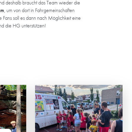
 und deshalb braucht das Team wieder die
im
, um von dort in Fahrgemeinschaften
rte Fans soll es dann nach Möglichkeit eine
d die HG unterstützen!
ESICHTER
ALT
nier der HG-
em der