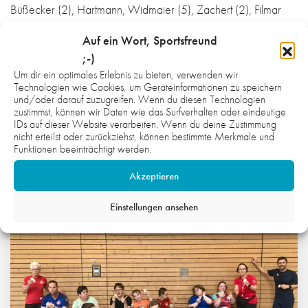
Büßecker (2), Hartmann, Widmaier (5), Zachert (2), Filmar
(3), Reißner, Patzschke (1), Kößler, Kolb (4). mj
Auf ein Wort, Sportsfreund
Bild: Lutz Rüffer
;-)
Um dir ein optimales Erlebnis zu bieten, verwenden wir
Technologien wie Cookies, um Geräteinformationen zu speichern
und/oder darauf zuzugreifen. Wenn du diesen Technologien
zustimmst, können wir Daten wie das Surfverhalten oder eindeutige
IDs auf dieser Website verarbeiten. Wenn du deine Zustimmung
nicht erteilst oder zurückziehst, können bestimmte Merkmale und
WAS DICH NOCH INTERESSIEREN
Funktionen beeinträchtigt werden.
KÖNNTE:
Akzeptieren
Einstellungen ansehen