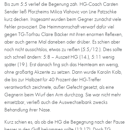
Bis zum 5:5 verlief die Begenung zäh. HG-Coach Carsten
Sender ließ Pforzheims Milica Vlahovic von Line Patzschke
kurz decken. Insgesamt wurden beim Gegner zunächst viele
Fehler provoziert. Die Heimmannschaft verwarf dafür viel
gegen TG-Torfrau Claire Bäcker mit ihren enormen Reflexen,
aber auch gerne Mal daneben oder drüber. Es schien aber
noch nicht aussichtslos, etwas zu reißen (5:5/12.). Dies sollte
sich schnell ändern: 5:8 – Auszeit HG (14.), 5:11 wenig
später (19.). Erst danach fing sich das Heimteam ein wenig,
ohne großartig Akzente zu setzen. Dann wurde Karolin Kolb,
die bis zur Halbzeit für 40 Prozent der HG-Treffer
verantwortlich zeichnete, außer Gefecht gesetzt, als eine
Gegnerin beim Wurf den Arm durchzog. Sie war nicht mehr
einsetzbar, verließ auch die Auswechselbank zwecks
Behandlung ihrer Nase.
Kurz schien es, als ob die HG die Begegnung nach der Pause
besser in den Griff bekommen sollte (13:17). Doch TG-