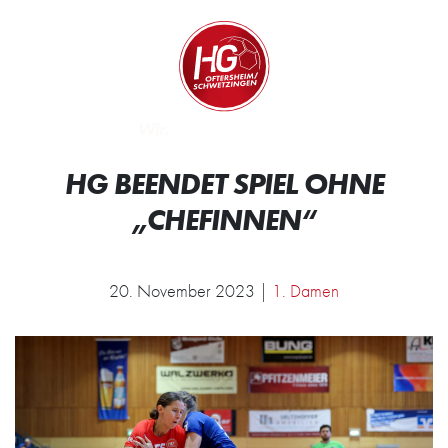
Zum Inhalt springen
Zur Startseite
Wir.
HG BEENDET SPIEL OHNE
„CHEFINNEN“
20. November 2023 |
1. Damen