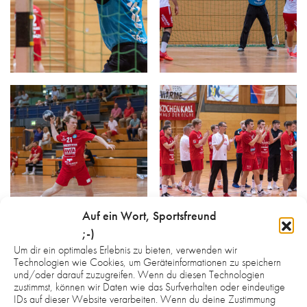
Auf ein Wort, Sportsfreund
;-)
Um dir ein optimales Erlebnis zu bieten, verwenden wir
Technologien wie Cookies, um Geräteinformationen zu speichern
Hinweis:
und/oder darauf zuzugreifen. Wenn du diesen Technologien
Die Fotos auf der gesamten Webseite sind urheberrechtlich
zustimmst, können wir Daten wie das Surfverhalten oder eindeutige
IDs auf dieser Website verarbeiten. Wenn du deine Zustimmung
geschützt und nicht zur honorarfreien Übernahme