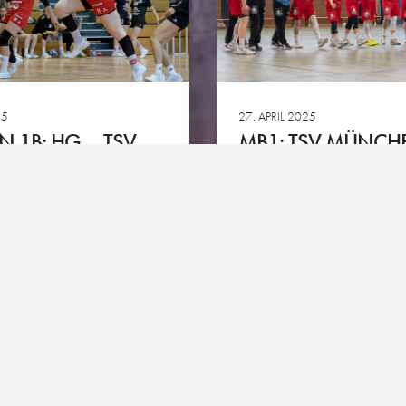
Club-Partner
HG goes 
ie
Team-Partner
Kontakt
Impressum
Datenschutz
Cookie-Richtlinie
25
27. APRIL 2025
 1B: HG – TSV
MB1: TSV MÜNCH
ALSCH 2
ALLACH – HG
Ansehen