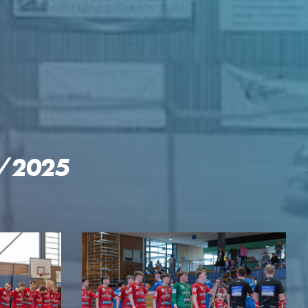
GEN
4/2025
KTE
p Reloaded
engler-Cup
mingespräch