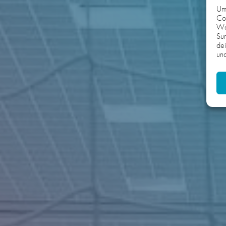
Um 
Coo
We
Sur
dei
und