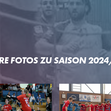
 OFTERSHEIM/SCHWETZIN
RE FOTOS ZU SAISON 202
PARTNER
PROJE
Unser Konzept
Pep & Po
n
Premium-Partner
Patrick-L
Business-Partner
Welde-Ka