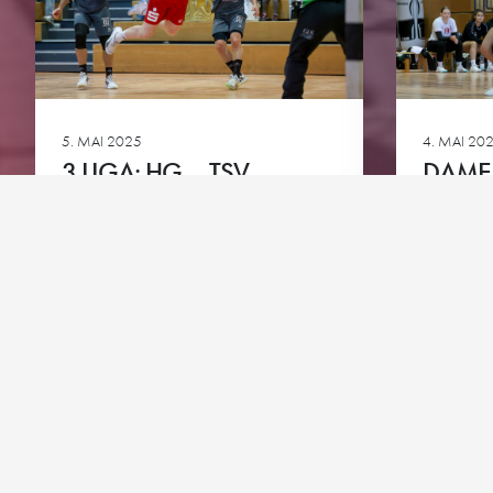
Downloads
Bundesliga A-Jugend
HG-Torhüter-Akadem
5. MAI 2025
4. MAI 20
3.LIGA: HG – TSV
DAMEN
NEUHAUSEN-FILDER
ROT-M
Ansehen
Ansehen