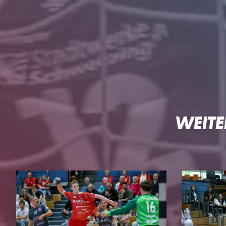
HG
WEITE
DIE HG
TEAMS
Geschäftsstelle
3. Liga Herren
Ansprechpartner
Perspektivteam Herre
Tickets
1. Damen