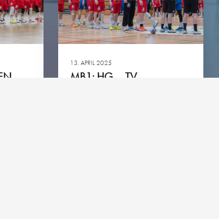
green
13. APRIL 2025
EN
MB1: HG – TV
BITTENFELD
Ansehen