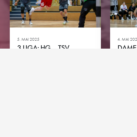
Downloads
Bundesliga A-Jugend
HG-Torhüter-Akadem
5. MAI 2025
4. MAI 20
3.LIGA: HG – TSV
DAMEN
NEUHAUSEN-FILDER
ROT-M
Ansehen
Ansehen