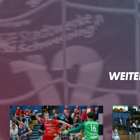
HG
WEITE
DIE HG
TEAMS
Geschäftsstelle
3. Liga Herren
Ansprechpartner
Perspektivteam Herre
Tickets
1. Damen