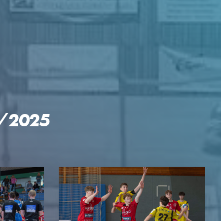
GEN
4/2025
KTE
p Reloaded
engler-Cup
mingespräch