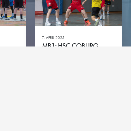
green
7. APRIL 2025
MB1: HSC COBURG –
HG
Ansehen