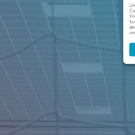
Um 
Coo
We
Sur
dei
und