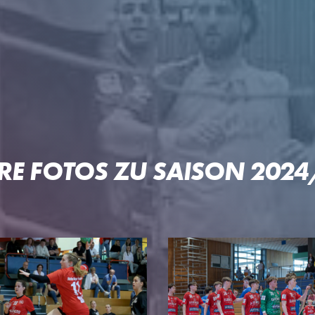
 OFTERSHEIM/SCHWETZIN
RE FOTOS ZU SAISON 202
PARTNER
PROJE
Unser Konzept
Pep & Po
n
Premium-Partner
Patrick-L
Business-Partner
Welde-Ka