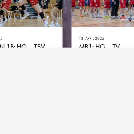
Club-Partner
HG goes 
ie
Team-Partner
Kontakt
Impressum
Datenschutz
Cookie-Richtlinie
25
13. APRIL 2025
 1B: HG – TSV
MB1: HG – TV
ALSCH 2
BITTENFELD
Ansehen