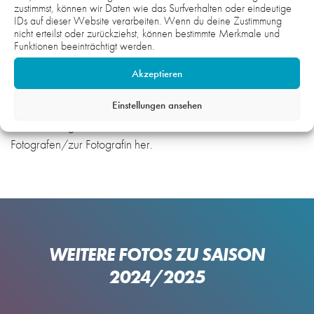
zustimmst, können wir Daten wie das Surfverhalten oder eindeutige
IDs auf dieser Website verarbeiten. Wenn du deine Zustimmung
nicht erteilst oder zurückziehst, können bestimmte Merkmale und
Hinweis:
Funktionen beeinträchtigt werden.
Die Fotos auf der gesamten Webseite sind urheberrechtlich
geschützt und nicht zur honorarfreien Übernahme
Akzeptieren
freigegeben. Wenn Sie Interesse und Bedarf an Fotomaterial
Einstellungen ansehen
haben, setzen Sie sich gerne mit uns in Verbindung. Wir
unterstützen gerne und stellen bei Bedarf einen Kontakt zum
Fotografen/zur Fotografin her.
WEITERE FOTOS ZU SAISON
2024/2025