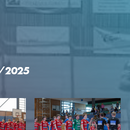
GEN
4/2025
KTE
p Reloaded
engler-Cup
mingespräch