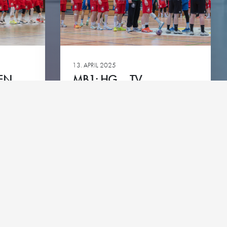
green
13. APRIL 2025
EN
MB1: HG – TV
BITTENFELD
Ansehen