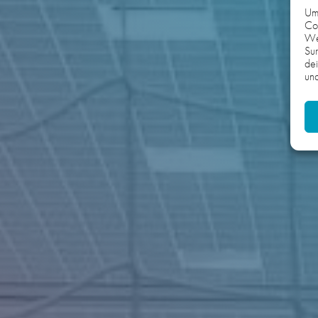
Um 
Coo
We
Sur
dei
und