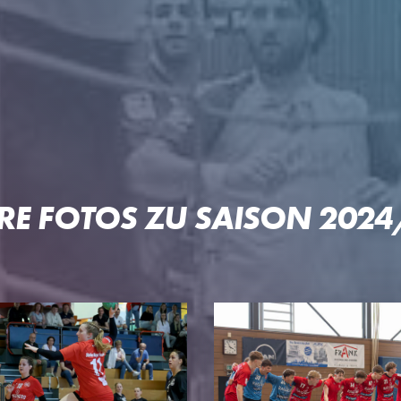
 OFTERSHEIM/SCHWETZIN
RE FOTOS ZU SAISON 202
PARTNER
PROJE
Unser Konzept
Pep & Po
n
Premium-Partner
Patrick-L
Business-Partner
Welde-Ka