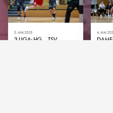
Downloads
Bundesliga A-Jugend
HG-Torhüter-Akadem
5. MAI 2025
4. MAI 20
3.LIGA: HG – TSV
DAMEN
NEUHAUSEN-FILDER
ROT-M
Ansehen
Ansehen