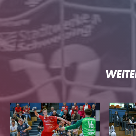
HG
WEITE
DIE HG
TEAMS
Geschäftsstelle
3. Liga Herren
Ansprechpartner
Perspektivteam Herre
Tickets
1. Damen