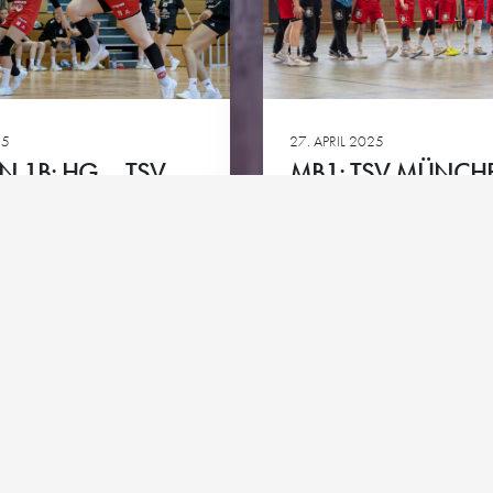
Club-Partner
HG goes 
ie
Team-Partner
Kontakt
Impressum
Datenschutz
Cookie-Richtlinie
25
27. APRIL 2025
 1B: HG – TSV
MB1: TSV MÜNCH
ALSCH 2
ALLACH – HG
Ansehen