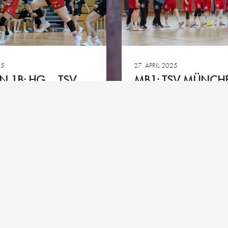
Club-Partner
HG goes 
ie
Team-Partner
Kontakt
Impressum
Datenschutz
Cookie-Richtlinie
25
27. APRIL 2025
 1B: HG – TSV
MB1: TSV MÜNCH
ALSCH 2
ALLACH – HG
Ansehen