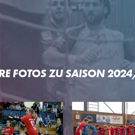
 OFTERSHEIM/SCHWETZIN
RE FOTOS ZU SAISON 202
PARTNER
PROJE
Unser Konzept
Pep & Po
n
Premium-Partner
Patrick-L
Business-Partner
Welde-Ka