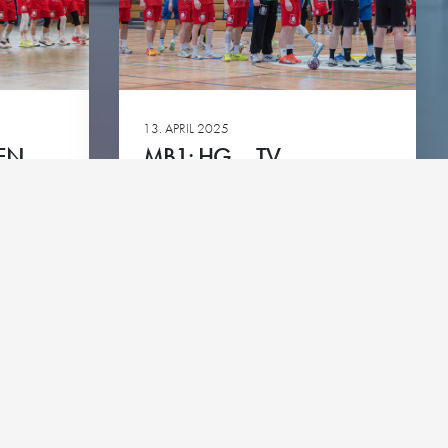
green
13. APRIL 2025
EN
MB1: HG – TV
BITTENFELD
Ansehen