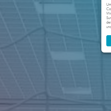
Um 
Coo
We
Sur
dei
und