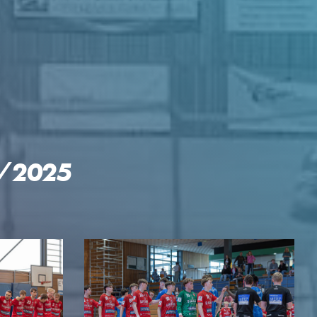
GEN
4/2025
KTE
p Reloaded
engler-Cup
mingespräch