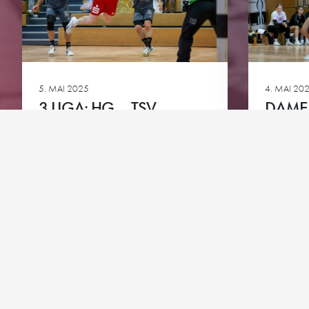
Downloads
Bundesliga A-Jugend
HG-Torhüter-Akadem
5. MAI 2025
4. MAI 20
3.LIGA: HG – TSV
DAMEN
NEUHAUSEN-FILDER
ROT-M
Ansehen
Ansehen