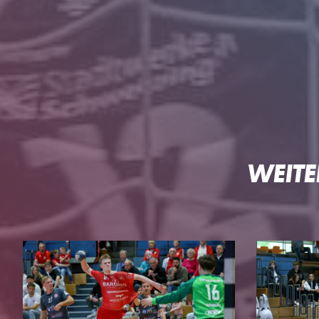
HG
WEITE
DIE HG
TEAMS
Geschäftsstelle
3. Liga Herren
Ansprechpartner
Perspektivteam Herre
Tickets
1. Damen