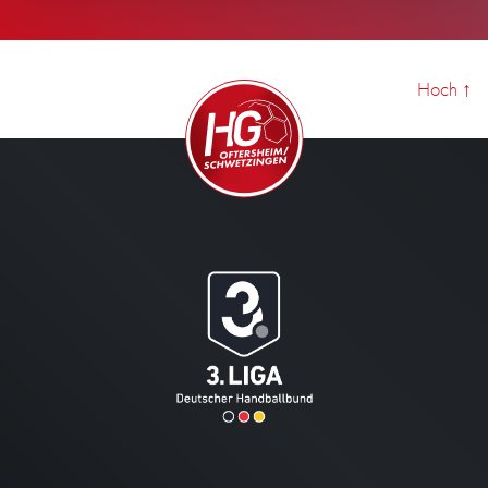
Hoch
↑