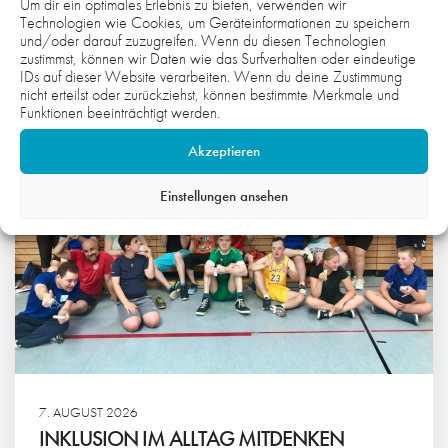
Um dir ein optimales Erlebnis zu bieten, verwenden wir
WAS DICH NOCH INTERESSIEREN
Technologien wie Cookies, um Geräteinformationen zu speichern
KÖNNTE:
und/oder darauf zuzugreifen. Wenn du diesen Technologien
zustimmst, können wir Daten wie das Surfverhalten oder eindeutige
IDs auf dieser Website verarbeiten. Wenn du deine Zustimmung
nicht erteilst oder zurückziehst, können bestimmte Merkmale und
Funktionen beeinträchtigt werden.
Akzeptieren
Einstellungen ansehen
7. AUGUST 2026
INKLUSION IM ALLTAG MITDENKEN