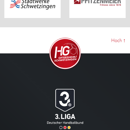
Hoch
↑