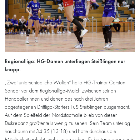
Regionalliga: HG-Damen unterliegen Steißlingen nur
knapp.
„Zwei unterschiedliche Welten“ hatte HG-Trainer Carsten
Sender vor dem Regionalliga-Match zwischen seinen
Handballerinnen und denen des nach drei Jahren
abgestiegenen Drittliga-Starters TuS Steißlingen ausgemacht.
Auf dem Spielfeld der Nordstadthalle blieb von dieser
Diskrepanz größtenteils wenig zu sehen. Sein Team unterlag
hauchdünn mit 34:35 (13:18) und hätte durchaus die
Möglichkeit gehabt, mehr zu erreichen. Es bestand aber auch