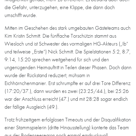
die Gefahr, unterzugehen, eine Klippe, die dann doch
umschifft wurde.
Mitten im Geschehen des stark umgebauten Gästeteams auch
Kim Kristin Schmitt. Die fünffache Torschützin stammt aus
Wiesloch und ist Schwester des vormaligen HG-Akteurs („Ib“
und teilweise „Erste“) Nick Schmitt. Die Spielstationen 5:2, 8:7,
9:14, 15:20 sprechen weitgehend für sich und den
ungenügenden Heimauftritt in Teilen dieser Phasen. Doch dann
wurde der Rückstand reduziert, mühsam in
Eichhörnchenmanier. Erst schrumpfte er auf drei Tore Differenz
(17:20/37.), dann wurden es zwei (23:25/44.), bei 25:26
war der Anschluss erreicht (47.) und mit 28:28 sogar endlich
der fällige Ausgleich (49.).
Trotz frühzeitigem erfolglosen Timeouts und der Disqualifikation
einer Stammspielerin (dritte Hinausstellung) konterte das Team
aus der Bodenseeregion noch einmal eindrucksvoll