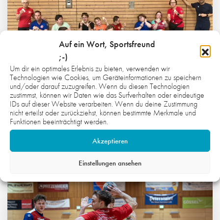
Auf ein Wort, Sportsfreund
;-)
Um dir ein optimales Erlebnis zu bieten, verwenden wir
Technologien wie Cookies, um Geräteinformationen zu speichern
und/oder darauf zuzugreifen. Wenn du diesen Technologien
zustimmst, können wir Daten wie das Surfverhalten oder eindeutige
IDs auf dieser Website verarbeiten. Wenn du deine Zustimmung
nicht erteilst oder zurückziehst, können bestimmte Merkmale und
7. AUGUST 2026
Funktionen beeinträchtigt werden.
INKLUSION IM ALLTAG MITDENKEN
Akzeptieren
PROJEKTE
Einstellungen ansehen
Weiterlesen