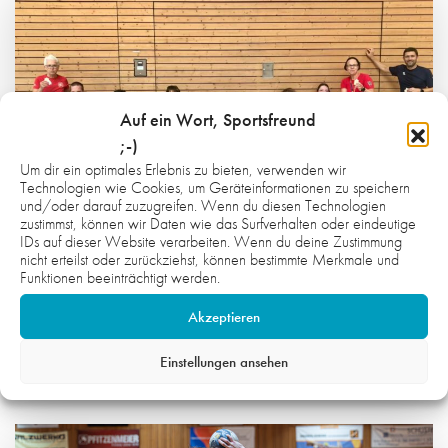
Auf ein Wort, Sportsfreund
;-)
Um dir ein optimales Erlebnis zu bieten, verwenden wir
Technologien wie Cookies, um Geräteinformationen zu speichern
und/oder darauf zuzugreifen. Wenn du diesen Technologien
zustimmst, können wir Daten wie das Surfverhalten oder eindeutige
IDs auf dieser Website verarbeiten. Wenn du deine Zustimmung
nicht erteilst oder zurückziehst, können bestimmte Merkmale und
Funktionen beeinträchtigt werden.
7. AUGUST 2026
Akzeptieren
INKLUSION IM ALLTAG MITDENKEN
Einstellungen ansehen
PROJEKTE
Weiterlesen