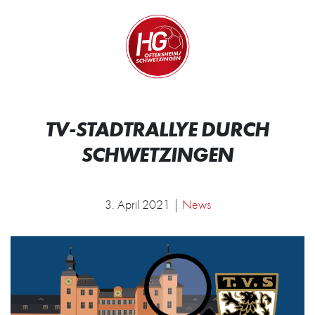
Zum Inhalt springen
Zur Startseite
Wir.
TV-STADTRALLYE DURCH
SCHWETZINGEN
3. April 2021 |
News