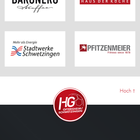
Hoch
↑