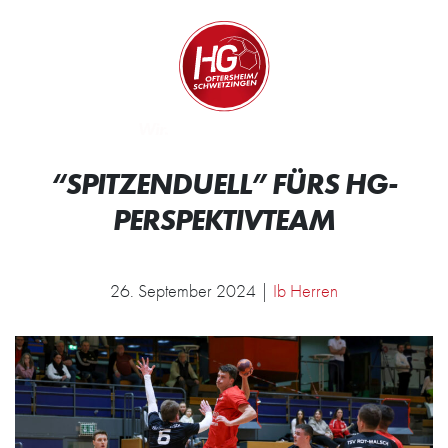
Zum Inhalt springen
Zur Startseite
Wir.
“SPITZENDUELL” FÜRS HG-
PERSPEKTIVTEAM
26. September 2024 |
Ib Herren