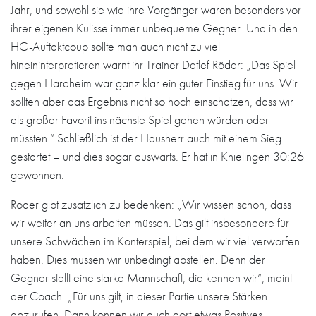
Jahr, und sowohl sie wie ihre Vorgänger waren besonders vor
ihrer eigenen Kulisse immer unbequeme Gegner. Und in den
HG-Auftaktcoup sollte man auch nicht zu viel
hineininterpretieren warnt ihr Trainer Detlef Röder: „Das Spiel
gegen Hardheim war ganz klar ein guter Einstieg für uns. Wir
sollten aber das Ergebnis nicht so hoch einschätzen, dass wir
als großer Favorit ins nächste Spiel gehen würden oder
müssten.“ Schließlich ist der Hausherr auch mit einem Sieg
gestartet – und dies sogar auswärts. Er hat in Knielingen 30:26
gewonnen.
Röder gibt zusätzlich zu bedenken: „Wir wissen schon, dass
wir weiter an uns arbeiten müssen. Das gilt insbesondere für
unsere Schwächen im Konterspiel, bei dem wir viel verworfen
haben. Dies müssen wir unbedingt abstellen. Denn der
Gegner stellt eine starke Mannschaft, die kennen wir“, meint
der Coach. „Für uns gilt, in dieser Partie unsere Stärken
abzurufen. Dann können wir auch dort etwas Positives