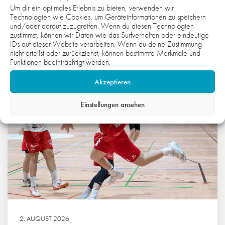
Um dir ein optimales Erlebnis zu bieten, verwenden wir
WAS DICH NOCH INTERESSIEREN
Technologien wie Cookies, um Geräteinformationen zu speichern
und/oder darauf zuzugreifen. Wenn du diesen Technologien
KÖNNTE:
zustimmst, können wir Daten wie das Surfverhalten oder eindeutige
IDs auf dieser Website verarbeiten. Wenn du deine Zustimmung
nicht erteilst oder zurückziehst, können bestimmte Merkmale und
Funktionen beeinträchtigt werden.
Akzeptieren
Einstellungen ansehen
2. AUGUST 2026