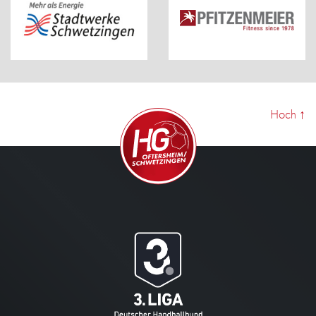
Hoch
↑