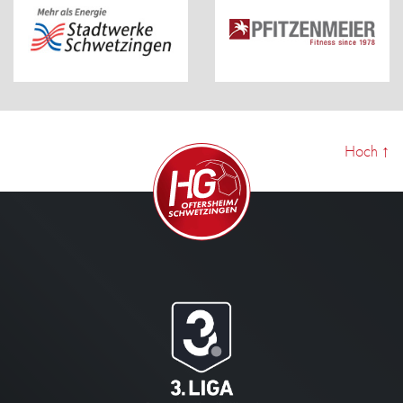
Hoch
↑