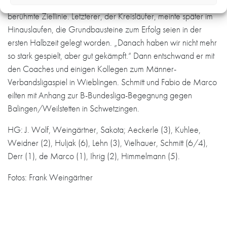
Valentin Huljak brachten mit Routine den Sieg über die
berühmte Ziellinie. Letzterer, der Kreisläufer, meinte später im
Hinauslaufen, die Grundbausteine zum Erfolg seien in der
ersten Halbzeit gelegt worden. „Danach haben wir nicht mehr
so stark gespielt, aber gut gekämpft.“ Dann entschwand er mit
den Coaches und einigen Kollegen zum Männer-
Verbandsligaspiel in Wieblingen. Schmitt und Fabio de Marco
eilten mit Anhang zur B-Bundesliga-Begegnung gegen
Balingen/Weilstetten in Schwetzingen.
HG: J. Wolf, Weingärtner, Sakota; Aeckerle (3), Kuhlee,
Weidner (2), Huljak (6), Lehn (3), Vielhauer, Schmitt (6/4),
Derr (1), de Marco (1), Ihrig (2), Himmelmann (5).
Fotos: Frank Weingärtner