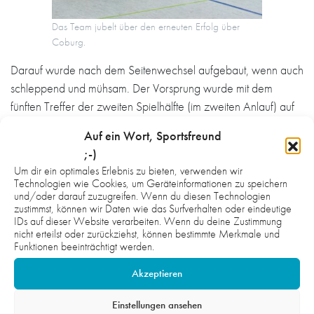
Das Team jubelt über den erneuten Erfolg über
Coburg.
Darauf wurde nach dem Seitenwechsel aufgebaut, wenn auch
schleppend und mühsam. Der Vorsprung wurde mit dem
fünften Treffer der zweiten Spielhälfte (im zweiten Anlauf) auf
vier hochgeschraubt, was umgehend mit einem Timeout von
Auf ein Wort, Sportsfreund
Coburgs Coach Margots Valkovskis, in Personalunion lettischer
;-)
Nationaltrainer, quittiert wurde (44.). Fünf weitere Minuten
Um dir ein optimales Erlebnis zu bieten, verwenden wir
passierte quasi überhaupt nichts, dann lochte Rechtsaußen
Technologien wie Cookies, um Geräteinformationen zu speichern
und/oder darauf zuzugreifen. Wenn du diesen Technologien
Jona Himmelmann zum 25:20 ein. Coburg hatte zuvor auf
zustimmst, können wir Daten wie das Surfverhalten oder eindeutige
Distanzwürfe gesetzt – kein Thema für die HG-Defensive.
IDs auf dieser Website verarbeiten. Wenn du deine Zustimmung
nicht erteilst oder zurückziehst, können bestimmte Merkmale und
Vielleicht freute sich das Team dann schon zu früh über den
Funktionen beeinträchtigt werden.
Sieg, ließ ein paar Unachtsamkeiten mehr zu, von denen es
Akzeptieren
ohnehin ausreichend gab, und der HSC schloss noch einmal
auf (27:25/58.). Doch Manuel Ihrig, Raphael Schmitt und
Einstellungen ansehen