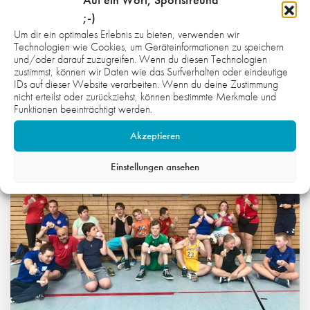
;-)
Um dir ein optimales Erlebnis zu bieten, verwenden wir
Technologien wie Cookies, um Geräteinformationen zu speichern
und/oder darauf zuzugreifen. Wenn du diesen Technologien
WAS DICH NOCH INTERESSIEREN
zustimmst, können wir Daten wie das Surfverhalten oder eindeutige
IDs auf dieser Website verarbeiten. Wenn du deine Zustimmung
KÖNNTE:
nicht erteilst oder zurückziehst, können bestimmte Merkmale und
Funktionen beeinträchtigt werden.
Akzeptieren
Einstellungen ansehen