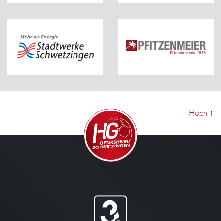
Hoch
↑