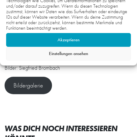
Technologien wie Cookies, um Geräteinformationen zu speichern
und uns gut auf das Derby gegen Pforzheim/Eutingen
und/oder darauf zuzugreifen. Wenn du diesen Technologien
vorbereiten. Wir wollen jetzt weiter Spiele gewinnen.“
zustimmst, können wir Daten wie das Surfverhalten oder eindeutige
IDs auf dieser Website verarbeiten. Wenn du deine Zustimmung
nicht erteilst oder zurückziehst, können bestimmte Merkmale und
HG: Leon Schwab, Gleb Ulianenko; Raphael Mehlis (8), Tom
Funktionen beeinträchtigt werden.
Baldauf (2), David Brombach (2), Lennart Auth (1), Fabio
Jäger, Raphael Schmitt (9/1), Jakub Dudziak (4), Fabio de
Akzeptieren
Marco (6), Finn Hoberg (3), Jonah Potoski, Tom Komarek (1),
Einstellungen ansehen
Thore Schroiff, Dante Wagner (7). /mj
Bilder: Siegfried Brombach
Bildergalerie
WAS DICH NOCH INTERESSIEREN