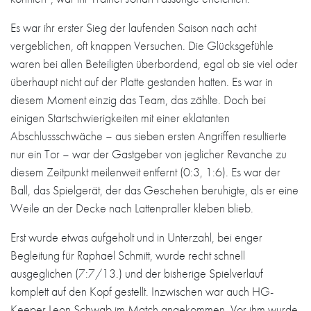
Es war ihr erster Sieg der laufenden Saison nach acht
vergeblichen, oft knappen Versuchen. Die Glücksgefühle
waren bei allen Beteiligten überbordend, egal ob sie viel oder
überhaupt nicht auf der Platte gestanden hatten. Es war in
diesem Moment einzig das Team, das zählte. Doch bei
einigen Startschwierigkeiten mit einer eklatanten
Abschlussschwäche – aus sieben ersten Angriffen resultierte
nur ein Tor – war der Gastgeber von jeglicher Revanche zu
diesem Zeitpunkt meilenweit entfernt (0:3, 1:6). Es war der
Ball, das Spielgerät, der das Geschehen beruhigte, als er eine
Weile an der Decke nach Lattenpraller kleben blieb.
Erst wurde etwas aufgeholt und in Unterzahl, bei enger
Begleitung für Raphael Schmitt, wurde recht schnell
ausgeglichen (7:7/13.) und der bisherige Spielverlauf
komplett auf den Kopf gestellt. Inzwischen war auch HG-
Keeper Leon Schwab im Match angekommen. Vor ihm wurde