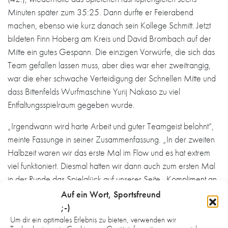
Minuten später zum 35:25. Dann durfte er Feierabend
machen, ebenso wie kurz danach sein Kollege Schmitt. Jetzt
bildeten Finn Hoberg am Kreis und David Brombach auf der
Mitte ein gutes Gespann. Die einzigen Vorwürfe, die sich das
Team gefallen lassen muss, aber dies war eher zweitrangig,
war die eher schwache Verteidigung der Schnellen Mitte und
dass Bittenfelds Wurfmaschine Yurij Nakaso zu viel
Entfaltungsspielraum gegeben wurde.
„Irgendwann wird harte Arbeit und guter Teamgeist belohnt“,
meinte Fassunge in seiner Zusammenfassung. „In der zweiten
Halbzeit waren wir das erste Mal im Flow und es hat extrem
viel funktioniert. Diesmal hatten wir dann auch zum ersten Mal
in der Runde das Spielglück auf unserer Seite. Kompliment an
die ganze Mannschaft und vor allem an die Außen und
Auf ein Wort, Sportsfreund
unseren Torwart. Das, was uns letzte Woche gefehlt hat,
;-)
wurde heute geliefert. Jetzt werden wir den Moment genießen
Um dir ein optimales Erlebnis zu bieten, verwenden wir