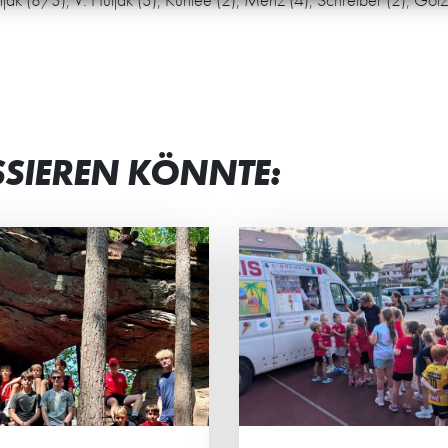
SSIEREN KÖNNTE:
RAHLENDE GESICHTER
“MAN BEKOMM
 JUNG UND ALT
VIEL ZURÜCK”
 Eltern-Kind-Turnier der HG-
Petra Frank und Iry
s standen vor allem der
sind die „Ehrenamtli
insame Spaß, sportlicher
Jahres 2026“ von H
eiz und das Miteinander im
Stadtwerken Schwetz
lpunkt.