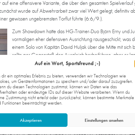
r auf eine offensivere Variante, die über den gesamten Spielverlauf 
unächst wurde auf Abwehrarbeit zwar viel Wert gelegt, definitiv ab
einer gewissen ungebremsten Torflut führte (6:6/9.).
Zum Showdown hatte das HG-Trainer-Duo Björn Erny und Jus
vormaligen eher defensiven Ausrichtung rausgeschickt, was d
einem Solo von Kapitän David Huljak über die Mitte mit sich b
sollte per Gegenstoß den Ausgleich herbeiführen, aber er 
per Strafwurf erhöhte (30:32). Über zweite Welle besorgte 
Auf ein Wort, Sportsfreund ;-)
31:32 (59.), hinten hielt Torwart Gawen Weingärtner zum w
dir ein optimales Erlebnis zu bieten, verwenden wir Technologien wie
Er war einer der Garanten der Aufholjagd (11/2 Paraden in
kies, um Geräteinformationen zu speichern und/oder darauf zuzugreifen.
vor Abpfiff war es Till Götz von halblinks vorbehalten, das R
nn du diesen Technologien zustimmst, können wir Daten wie das
fverhalten oder eindeutige IDs auf dieser Website verarbeiten. Wenn du
nahm ein letztes Timeout, setzte anschließend noch einen sat
ne Zustimmung nicht erteilst oder zurückziehst, können bestimmte Merkmale
Punkteteilung als Minimalausbeute war gerettet.
 Funktionen beeinträchtigt werden.
er begingen wir zu viele individuelle Fehler, die uns um den Sieg
Akzeptieren
Einstellungen ansehen
nd ich glaube, dass der Punktgewinn uns nur aufgrund unserer Ka
k (8/3), V. Huljak (3), Kuhlee (2), Menz (4), Schreiber (2), Götz 