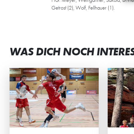
Getrost (2), Wolf, Fellhauer (1).
WAS DICH NOCH INTERE
DEN TEAMGEIST
ST
GESTÄRKT
BEI
Die männliche C2 der HG
Beim
verbrachte ein actionreiches
Mini
Wochenende in der Südpfalz.
geme
Ehrg
Mitte