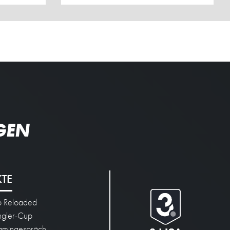
GEN
KTE
p Reloaded
engler-Cup
mingespräch