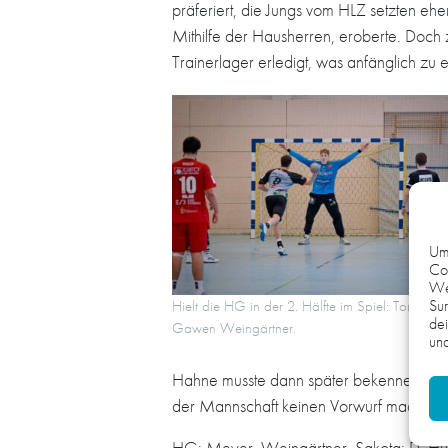
präferiert, die Jungs vom HLZ setzten ehe
Mithilfe der Hausherren, eroberte. Doch z
Trainerlager erledigt, was anfänglich zu 
Um 
Coo
We
Sur
Hielt die HG in der 2. Hälfte im Spiel: Torhüter
dei
Gawen Weingärtner.
und
Hahne musste dann später bekennen: „Leid
der Mannschaft keinen Vorwurf machen. U
HG: Meyer, Weingärtner, Sakota; D. Hulja