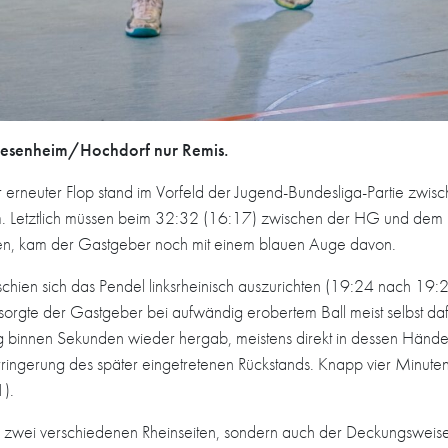
riesenheim/Hochdorf nur Remis.
r erneuter Flop stand im Vorfeld der Jugend-Bundesliga-Partie zw
. Letztlich müssen beim 32:32 (16:17) zwischen der HG und dem 
den, kam der Gastgeber noch mit einem blauen Auge davon.
chien sich das Pendel linksrheinisch auszurichten (19:24 nach 19:
orgte der Gastgeber bei aufwändig erobertem Ball meist selbst da
tig binnen Sekunden wieder hergab, meistens direkt in dessen Hände
ringerung des später eingetretenen Rückstands. Knapp vier Minuten
).
on zwei verschiedenen Rheinseiten, sondern auch der Deckungswei