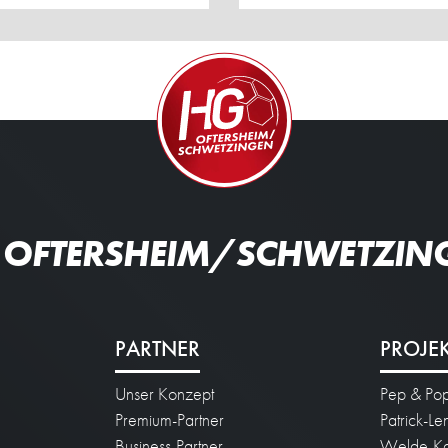
 OFTERSHEIM/SCHWETZIN
PARTNER
PROJE
Unser Konzept
Pep & Po
n
Premium-Partner
Patrick-L
Business-Partner
Welde-Ka