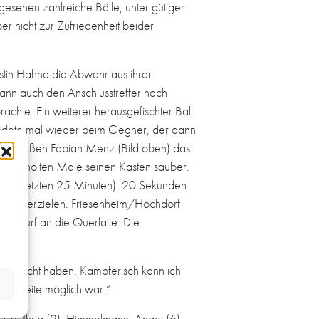
gesehen zahlreiche Bälle, unter gütiger
er nicht zur Zufriedenheit beider
tin Hahne die Abwehr aus ihrer
ann auch den Anschlusstreffer nach
rachte. Ein weiterer herausgefischter Ball
landete mal wieder beim Gegner, der dann
Linksaußen Fabian Menz (Bild oben) das
iederholten Male seinen Kasten sauber.
 den letzten 25 Minuten). 20 Sekunden
emis zu erzielen. Friesenheim/Hochdorf
ten Wurf an die Querlatte. Die
 gebracht haben. Kämpferisch kann ich
derbreite möglich war.“
(2), Ihrig (2), Himmelmann, Angel (6),