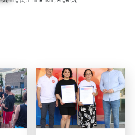
T SO
na Konkova
chen des
G und
ingen.