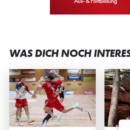
Aus- & Fortbildung
WAS DICH NOCH INTERE
DEN TEAMGEIST
ST
GESTÄRKT
BEI
Die männliche C2 der HG
Beim
verbrachte ein actionreiches
Mini
Wochenende in der Südpfalz.
geme
Ehrg