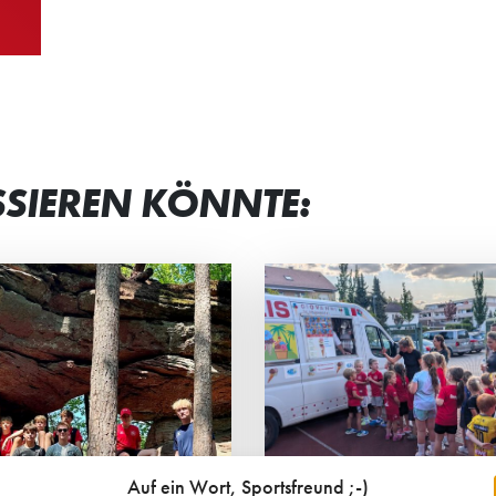
SSIEREN KÖNNTE:
RAHLENDE GESICHTER
“MAN BEKOMM
 JUNG UND ALT
VIEL ZURÜCK”
 Eltern-Kind-Turnier der HG-
Petra Frank und Iry
s standen vor allem der
sind die „Ehrenamtli
insame Spaß, sportlicher
Jahres 2026“ von H
eiz und das Miteinander im
Stadtwerken Schwetz
Auf ein Wort, Sportsfreund ;-)