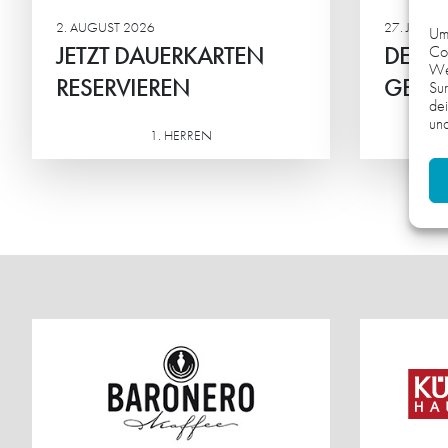
Mitte
2. AUGUST 2026
27. JULI 2
Um 
JETZT DAUERKARTEN
DEN T
Coo
We
RESERVIEREN
GESTÄ
Sur
dei
und
1. HERREN
M
Weiterlesen
Weiterlesen