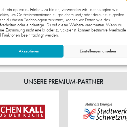
lpunkt.
026
26. JULI 2026
dir ein optimales Erlebnis zu bieten, verwenden wir Technologien wie
EAMGEIST
STRAHLENDE GES
kies, um Geräteinformationen zu speichern und/oder darauf zuzugreifen.
nn du diesen Technologien zustimmst, können wir Daten wie das
RKT
BEI JUNG UND AL
fverhalten oder eindeutige IDs auf dieser Website verarbeiten. Wenn du
ne Zustimmung nicht erteilst oder zurückziehst, können bestimmte Merkmale
 Funktionen beeinträchtigt werden.
ÄNNLICHE C-JUGEND
MINIS/SUPERMINIS/BAM
Weiterlesen
Akzeptieren
Einstellungen ansehen
UNSERE PREMIUM-PARTNER