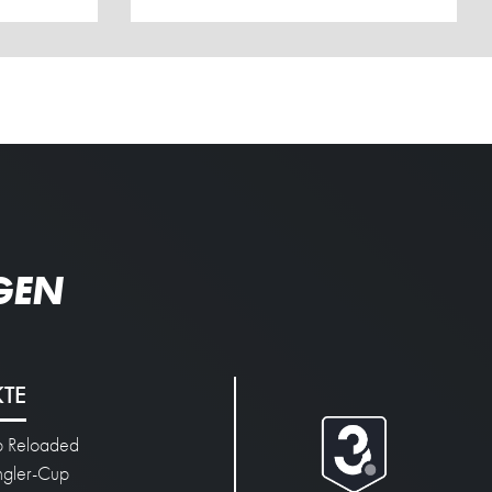
GEN
KTE
p Reloaded
engler-Cup