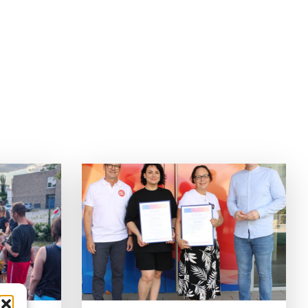
T SO
na Konkova
chen des
G und
ingen.