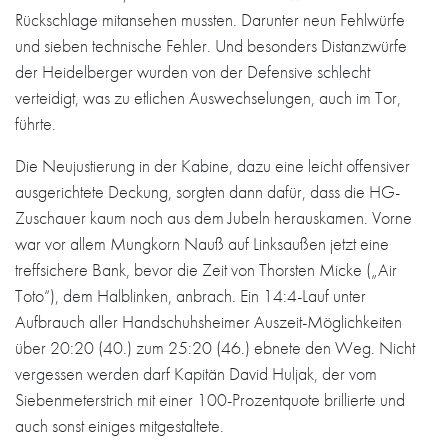
Rückschlage mitansehen mussten. Darunter neun Fehlwürfe
und sieben technische Fehler. Und besonders Distanzwürfe
der Heidelberger wurden von der Defensive schlecht
verteidigt, was zu etlichen Auswechselungen, auch im Tor,
führte.
Die Neujustierung in der Kabine, dazu eine leicht offensiver
ausgerichtete Deckung, sorgten dann dafür, dass die HG-
Zuschauer kaum noch aus dem Jubeln herauskamen. Vorne
war vor allem Mungkorn Nauß auf Linksaußen jetzt eine
treffsichere Bank, bevor die Zeit von Thorsten Micke („Air
Toto“), dem Halblinken, anbrach. Ein 14:4-Lauf unter
Aufbrauch aller Handschuhsheimer Auszeit-Möglichkeiten
über 20:20 (40.) zum 25:20 (46.) ebnete den Weg. Nicht
vergessen werden darf Kapitän David Huljak, der vom
Siebenmeterstrich mit einer 100-Prozentquote brillierte und
auch sonst einiges mitgestaltete.