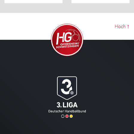
Hoch
↑