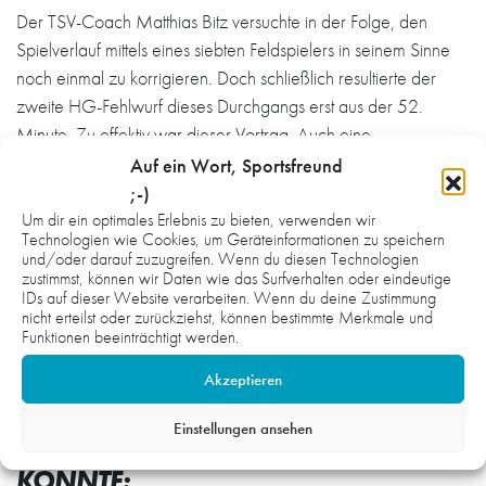
Der TSV-Coach Matthias Bitz versuchte in der Folge, den
Spielverlauf mittels eines siebten Feldspielers in seinem Sinne
noch einmal zu korrigieren. Doch schließlich resultierte der
zweite HG-Fehlwurf dieses Durchgangs erst aus der 52.
Minute. Zu effektiv war dieser Vortrag. Auch eine
Manndeckung gegen Oftersheim/Schwetzingens
Auf ein Wort, Sportsfreund
Spielmacher Henri Hell half da wenig.
;-)
Um dir ein optimales Erlebnis zu bieten, verwenden wir
HG: Bräunling, Rabe (1), Meyer; Getrost, D. Huljak (8/6),
Technologien wie Cookies, um Geräteinformationen zu speichern
und/oder darauf zuzugreifen. Wenn du diesen Technologien
Hepp (4), V. Huljak (2), Auth (1), Nauß (5), Fichtner (3),
zustimmst, können wir Daten wie das Surfverhalten oder eindeutige
Vierling, Micke (6), Walter (1), Hell, Ihrig, Zimprich (2). mj
IDs auf dieser Website verarbeiten. Wenn du deine Zustimmung
nicht erteilst oder zurückziehst, können bestimmte Merkmale und
Funktionen beeinträchtigt werden.
Akzeptieren
Einstellungen ansehen
WAS DICH NOCH INTERESSIEREN
KÖNNTE: