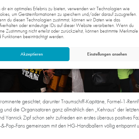
dir ein optimales Erlebnis zu bieten, verwenden wir Technologien wie
kies, um Geräteinformationen zu speichern und/oder darauf zuzugreifen.
nn du diesen Technologien zustimmst, können wir Daten wie das
fverhalten oder eindeutige IDs auf dieser Website verarbeiten. Wenn du
ne Zustimmung nicht erteilst oder zurückziehst, können bestimmte Merkmale
 Funktionen beeinträchtigt werden.
Akzeptieren
Einstellungen ansehen
ominente gesichtet, darunter Traumschiff-Kapitäne, Formel-1-Renn
g und die Organisatoren ganz allmählich den „Kehraus“ der letzten 
Yannick Zipf schon sehr zufrieden ein erstes überaus positives Fa
&-Pop-Fans gemeinsam mit den HG-Handballern völlig entspannt und 