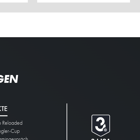
GEN
KTE
p Reloaded
engler-Cup
mingespräch