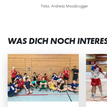
Fotos: Andreas Moosbrugger
WAS DICH NOCH INTERE
JETZT DAUERKARTEN
DE
RESERVIEREN
GE
Ab sofort können sich die HG-
Die 
Fans ihren Sitzplatz für die
verb
Regionalliga sichern.
Woch