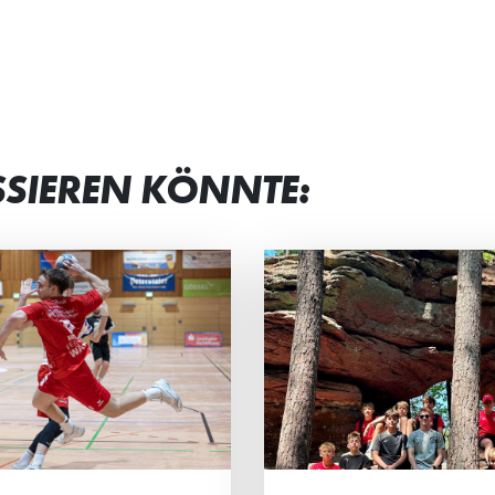
SSIEREN KÖNNTE:
N TEAMGEIST
STRAHLENDE G
STÄRKT
BEI JUNG UND 
männliche C2 der HG
Beim Eltern-Kind-Tur
rachte ein actionreiches
Minis standen vor all
enende in der Südpfalz.
gemeinsame Spaß, sp
Ehrgeiz und das Mite
Mittelpunkt.