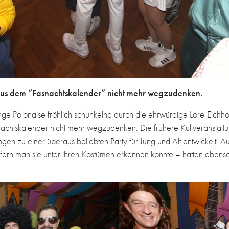
 aus dem “Fasnachtskalender” nicht mehr wegzudenken.
nge Polonaise fröhlich schunkelnd durch die ehrwürdige Lore-Eichh
achtskalender nicht mehr wegzudenken. Die frühere Kultveranstaltu
 zu einer überaus beliebten Party für Jung und Alt entwickelt. Au
fern man sie unter ihren Kostümen erkennen konnte – hatten ebenso