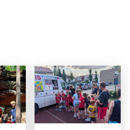
ESICHTER
ALT
nier der HG-
em der
ortlicher
inander im