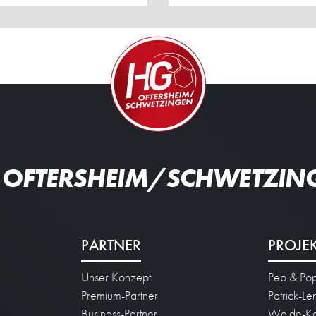
 OFTERSHEIM/SCHWETZIN
PARTNER
PROJE
Unser Konzept
Pep & Po
n
Premium-Partner
Patrick-L
Business-Partner
Welde-Ka