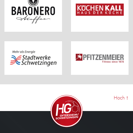
Hoch
↑