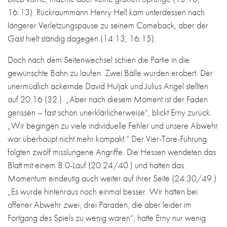
16:13). Rückraummann Henry Hell kam unterdessen nach
längerer Verletzungspause zu seinem Comeback, aber der
Gast hielt ständig dagegen (14:13, 16:15).
Doch nach dem Seitenwechsel schien die Partie in die
gewünschte Bahn zu laufen. Zwei Bälle wurden erobert. Der
unermüdlich ackernde David Huljak und Julius Angel stellten
auf 20:16 (32.). „Aber nach diesem Moment ist der Faden
gerissen – fast schon unerklärlicherweise“, blickt Erny zurück.
„Wir begingen zu viele individuelle Fehler und unsere Abwehr
war überhaupt nicht mehr kompakt.“ Der Vier-Tore-Führung
folgten zwölf misslungene Angriffe. Die Hessen wendeten das
Blatt mit einem 8:0-Lauf (20:24/40.) und hatten das
Momentum eindeutig auch weiter auf ihrer Seite (24:30/49.)
„Es wurde hintenraus noch einmal besser. Wir hatten bei
offener Abwehr zwei, drei Paraden, die aber leider im
Fortgang des Spiels zu wenig waren“, hatte Erny nur wenig