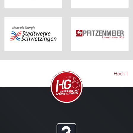
Hoch
↑