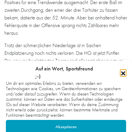
Positives für eine Trendwende ausgemacht. Der erste Ball im
zweiten Durchgang, den einer der drei Torhüter zu fassen
bekam, datierte aus der 52. Minute. Aber bei anhaltend hoher
Fehlerquote in der Offensive sprang nichts Zählbares mehr
heraus.
Trotz der schmerzlichen Niederlage ist in Sachen
Endplatzierung noch nichts verloren. Die HG ist jetzt Fünfter.
Die vier vor ihr platzierten Teams sind allesamt aber nur zwei
Punkte entfernt, Oftersheim/Schwetzingen verpasste es einzig,
Auf ein Wort, Sportsfreund
jetzt schon gleichzuziehen. Allerdings ist auch nicht viel
;-)
Spielraum für weitere Ausrutscher, denn von hinten drücken HT
Um dir ein optimales Erlebnis zu bieten, verwenden wir
Technologien wie Cookies, um Geräteinformationen zu speichern
München und eben Dutenhofen/Münchholzhausen mit einem
und/oder darauf zuzugreifen. Wenn du diesen Technologien
respektive zwei Zählern Rückstand.
zustimmst, können wir Daten wie das Surfverhalten oder eindeutige
IDs auf dieser Website verarbeiten. Wenn du deine Zustimmung
nicht erteilst oder zurückziehst, können bestimmte Merkmale und
HG: Meyer, Weingärtner, Sakota; Hell (5), D. Huljak (11/7),
Funktionen beeinträchtigt werden.
Hepp (2), Schmitt, V. Huljak (3), Kuhlee (3), Menz (1),
Schreiber, Walter (2), Ihrig (1), Angel (4), Getrost, Wolf.
mj
Akzeptieren