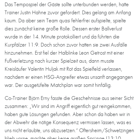
Das Tempospiel der Gäste sollte unterbunden werden, hatte
Trainer Justin Hahne zuvor gefordert. Dies gelang am Anfang
kaum. Da aber sein Team quasi fehlerfrei aufspielte, spielte
dies zunächst keine große Rolle. Dessen erster Ballverlust
wurde in der 14. Minute protokolliert und da führten die
Kurpfälzer 11:9. Doch schon zuvor hatten sie zwei Ausfälle
hinzunehmen. Erst fiel der Halblinke Leon Getrost mit einer
Fußverletzung nach kurzer Spielzeit aus, dann musste
Kreisläufer Valentin Huljak mit Rot das Spielfeld verlassen,
nachdem er einen HSG-Angreifer etwas unsanft angegangen
war. Der ausgetüfelte Matchplan war somit hinfällig.
Co-Trainer Björn Erny fasste die Geschehnisse aus seiner Sicht
zusammen: „Wir sind im Angriff eigentlich gut reingekommen,
haben gute Lösungen gefunden. Aber schon da haben wir in
der Abwehr die nötige Konsequenz vermissen lassen, was es
uns nicht erlaubte, uns abzusetzen.“ Oftersheim/Schwetzingen
blieb vorne, machte aber keine großen Sprünge (13:10,