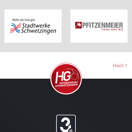
Hoch
↑