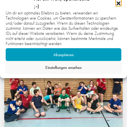
;-)
Um dir ein optimales Erlebnis zu bieten, verwenden wir
Technologien wie Cookies, um Geräteinformationen zu speichern
und/oder darauf zuzugreifen. Wenn du diesen Technologien
WAS DICH NOCH INTERESSIEREN
zustimmst, können wir Daten wie das Surfverhalten oder eindeutige
IDs auf dieser Website verarbeiten. Wenn du deine Zustimmung
KÖNNTE:
nicht erteilst oder zurückziehst, können bestimmte Merkmale und
Funktionen beeinträchtigt werden.
Akzeptieren
Einstellungen ansehen