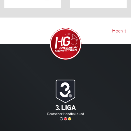
Hoch
↑