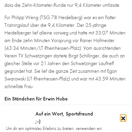
dass die Zehn-Kilometer-Runde nur 9,4 Kilometer umfasste.
Für Philipp Weng (TSG 78 Heidelberg) war es ein flotter
Trainingslauf über die 9,4 Kilometer. Der 25-jährige
Heidelberger lief alleine vorweg und hatte mit 33:07 Minuten
am Ende zehn Minuten Vorsprung vor Rainer Hofmeister
(43:34 Minuten/LT Rheinhessen-Pfalz). Vom ausrichtenden
Verein TV Schwetzingen startete Birgit Schillinger, die auch an
gleicher Stelle vor 21 Jahren den Schwetzinger Lauftreff
gegründet hat. Sie lief die ganze Zeit zusammen mit Egon
Swarowski (LT Rheinhessen-Pfalz) und war mit 43:59 Minuten
schnellste Frau.
Ein Ständchen für Erwin Hube
Kaum war er im Ziel, gab es ein Ständchen für Erwin Hube.
Auf ein Wort, Sportsfreund
Denn zwei Tage zuvor war der Schwetzinger 82 geworden.
;-)
Noch „etwas müde vom Feiern“ lief er die Strecke in lockeren
Um dir ein optimales Erlebnis zu bieten, verwenden wir