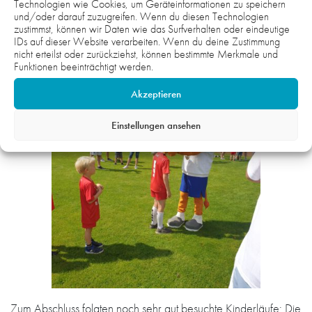
52:53 Minuten. Über fünf Kilometer musste Jurek Hegemann
Technologien wie Cookies, um Geräteinformationen zu speichern
und/oder darauf zuzugreifen. Wenn du diesen Technologien
ebenfalls nur gegen die Uhr kämpfen – mit 16:55 Minuten
zustimmst, können wir Daten wie das Surfverhalten oder eindeutige
war er zufrieden. Hinter ihm gewann in 21:55 Minuten die
IDs auf dieser Website verarbeiten. Wenn du deine Zustimmung
nicht erteilst oder zurückziehst, können bestimmte Merkmale und
26-jährige Anna Schultz-Coulon die Frauenwertung.
Funktionen beeinträchtigt werden.
Akzeptieren
Einstellungen ansehen
Zum Abschluss folgten noch sehr gut besuchte Kinderläufe: Die