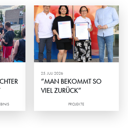
T SO
na Konkova
chen des
G und
ingen.
25. JULI 2026
ICHTER
“MAN BEKOMMT SO
T
VIEL ZURÜCK”
BINIS
PROJEKTE
Weiterlesen