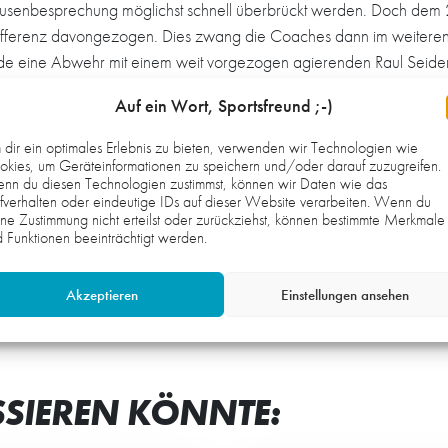
 Pausenbesprechung möglichst schnell überbrückt werden. Doch dem 
ifferenz davongezogen. Dies zwang die Coaches dann im weitere
urde eine Abwehr mit einem weit vorgezogen agierenden Raul Seiden
 letztlich nicht belohnt. Philipps resümierte später: „Hätten wir 
Auf ein Wort, Sportsfreund ;-)
dir ein optimales Erlebnis zu bieten, verwenden wir Technologien wie
schweren Verletzung, die sich der Eppelheimer Dominic Sauer, frühe
kies, um Geräteinformationen zu speichern und/oder darauf zuzugreifen.
haus gebracht werden musste. mj
nn du diesen Technologien zustimmst, können wir Daten wie das
fverhalten oder eindeutige IDs auf dieser Website verarbeiten. Wenn du
ne Zustimmung nicht erteilst oder zurückziehst, können bestimmte Merkmale
Kuhlee, Auth (4), Thüre (1), Beck, Braun (4), Zimprich (3), Grimm 
 Funktionen beeinträchtigt werden.
Akzeptieren
Einstellungen ansehen
SSIEREN KÖNNTE: