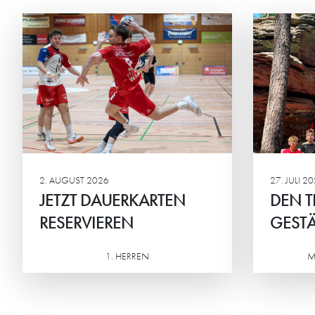
DEN TEAMGEIST
ST
GESTÄRKT
BEI
Die männliche C2 der HG
Beim
verbrachte ein actionreiches
Mini
Wochenende in der Südpfalz.
geme
Ehrg
Mitte
2. AUGUST 2026
27. JULI 2
JETZT DAUERKARTEN
DEN T
RESERVIEREN
GESTÄ
1. HERREN
M
Weiterlesen
Weiterlesen