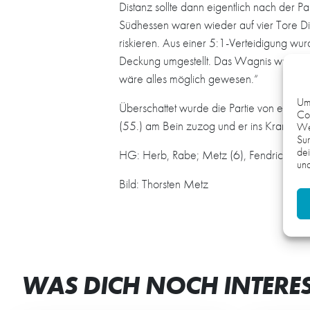
Distanz sollte dann eigentlich nach der
Südhessen waren wieder auf vier Tore D
riskieren. Aus einer 5:1-Verteidigung w
Deckung umgestellt. Das Wagnis wurde aber
wäre alles möglich gewesen.“
Um 
Überschattet wurde die Partie von einer 
Coo
(55.) am Bein zuzog und er ins Kranken
We
Sur
dei
HG: Herb, Rabe; Metz (6), Fendrich (1), 
und
Bild: Thorsten Metz
WAS DICH NOCH INTERE