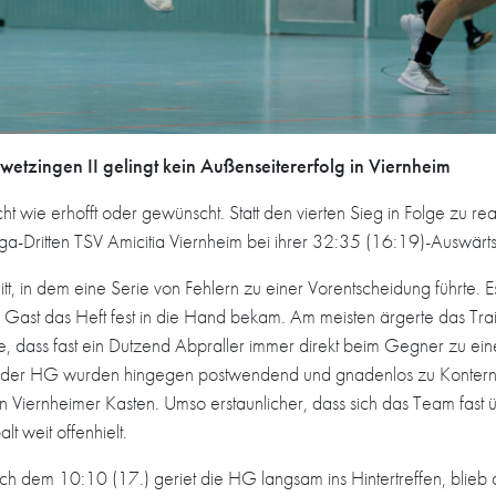
tzingen II gelingt kein Außenseitererfolg in Viernheim
icht wie erhofft oder gewünscht. Statt den vierten Sieg in Folge zu r
a-Dritten TSV Amicitia Viernheim bei ihrer 32:35 (16:19)-Auswärt
tt, in dem eine Serie von Fehlern zu einer Vorentscheidung führte. 
r Gast das Heft fest in die Hand bekam. Am meisten ärgerte das Trai
e, dass fast ein Dutzend Abpraller immer direkt beim Gegner zu ei
se der HG wurden hingegen postwendend und gnadenlos zu Kontern
 Viernheimer Kasten. Umso erstaunlicher, dass sich das Team fast ü
t weit offenhielt.
ch dem 10:10 (17.) geriet die HG langsam ins Hintertreffen, blieb a