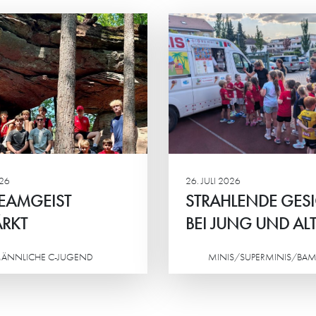
RAHLENDE GESICHTER
“MAN BEKOMM
 JUNG UND ALT
VIEL ZURÜCK”
 Eltern-Kind-Turnier der HG-
Petra Frank und Iry
s standen vor allem der
sind die „Ehrenamtli
insame Spaß, sportlicher
Jahres 2026“ von H
eiz und das Miteinander im
Stadtwerken Schwetz
lpunkt.
026
26. JULI 2026
EAMGEIST
STRAHLENDE GES
RKT
BEI JUNG UND AL
ÄNNLICHE C-JUGEND
MINIS/SUPERMINIS/BAM
Weiterlesen