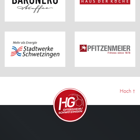
Hoch
↑