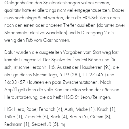
Gelegenheiten den Spielberichtsbogen vollbekommen,
qualitativ hatte er allerdings nicht viel entgegenzusetzen. Dabei
muss noch eingeräumt werden, dass die HG-Schützen doch
noch den einen oder anderen Treffer ausließen (darunter zwei
Siebenmeter nicht verwandelten) und in Durchgang 2 ein
wenig den Fuß vom Gast nahmen.
Dafür wurden die ausgeteilten Vorgaben vom Start weg fast
komplett umgesetzt. Der Spielverlauf spricht Bände und für
sich, ist schnell erzählt: 1:6, Auszeit der Hausherren (9.), die
einzige dieses Nachmittags, 5:19 (28.), 11:27 (45.) und
16:33 (57.) lauteten ein paar Zwischenstationen. Nach
Abpfiff galt dann die volle Konzentration schon der nächsten
Herausforderung, die da heißt HSG St. Leon/Reilingen.
HG: Herb, Rabe; Fendrich (4), Auth, Micke (1), Kirsch (1),
Thüre (1), Zimprich (6), Beck (4), Braun (5), Grimm (8),
Redmann (1), Seidenfuß (5). mj