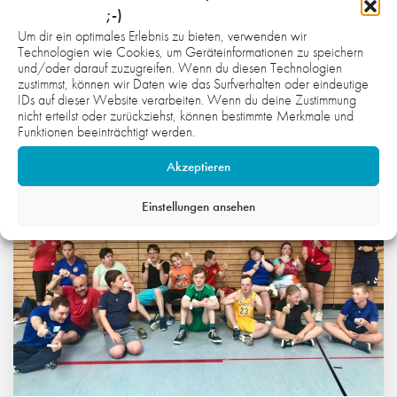
;-)
Um dir ein optimales Erlebnis zu bieten, verwenden wir
Technologien wie Cookies, um Geräteinformationen zu speichern
und/oder darauf zuzugreifen. Wenn du diesen Technologien
WAS DICH NOCH INTERESSIEREN
zustimmst, können wir Daten wie das Surfverhalten oder eindeutige
KÖNNTE:
IDs auf dieser Website verarbeiten. Wenn du deine Zustimmung
nicht erteilst oder zurückziehst, können bestimmte Merkmale und
Funktionen beeinträchtigt werden.
Akzeptieren
Einstellungen ansehen