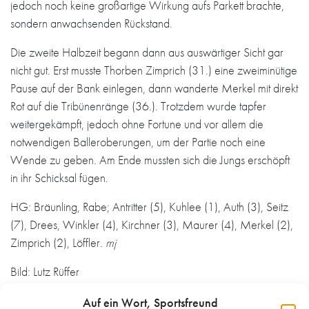
jedoch noch keine großartige Wirkung aufs Parkett brachte,
sondern anwachsenden Rückstand.
Die zweite Halbzeit begann dann aus auswärtiger Sicht gar
nicht gut. Erst musste Thorben Zimprich (31.) eine zweiminütige
Pause auf der Bank einlegen, dann wanderte Merkel mit direkt
Rot auf die Tribünenränge (36.). Trotzdem wurde tapfer
weitergekämpft, jedoch ohne Fortune und vor allem die
notwendigen Balleroberungen, um der Partie noch eine
Wende zu geben. Am Ende mussten sich die Jungs erschöpft
in ihr Schicksal fügen.
HG: Bräunling, Rabe; Antritter (5), Kuhlee (1), Auth (3), Seitz
(7), Drees, Winkler (4), Kirchner (3), Maurer (4), Merkel (2),
Zimprich (2), Löffler.
mj
Bild: Lutz Rüffer
Auf ein Wort, Sportsfreund