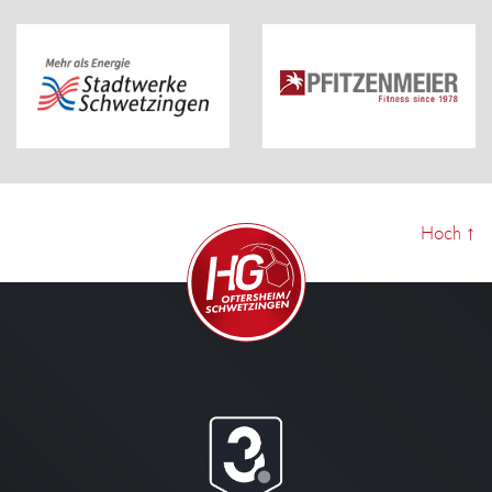
Hoch
↑