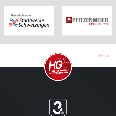
Hoch
↑