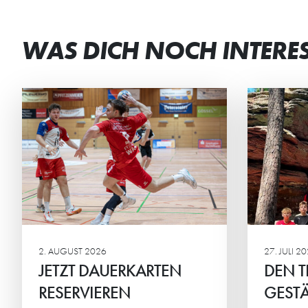
WAS DICH NOCH INTERE
DEN TEAMGEIST
ST
GESTÄRKT
BEI
Die männliche C2 der HG
Beim
verbrachte ein actionreiches
Mini
Wochenende in der Südpfalz.
geme
Ehrg
Mitte
2. AUGUST 2026
27. JULI 2
JETZT DAUERKARTEN
DEN T
RESERVIEREN
GESTÄ