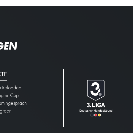
GEN
KTE
p Reloaded
engler-Cup
mingespräch
green