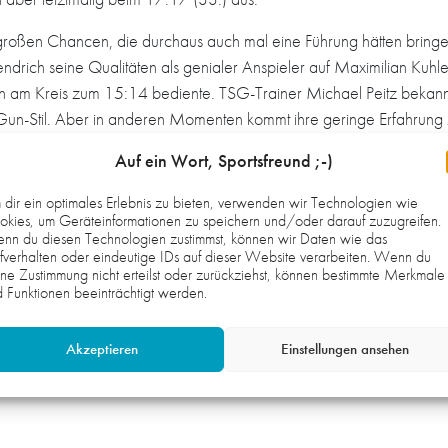
 großen Chancen, die durchaus auch mal eine Führung hätten bringe
Fendrich seine Qualitäten als genialer Anspieler auf Maximilian Ku
 am Kreis zum 15:14 bediente. TSG-Trainer Michael Peitz bekannt
Gun-Stil. Aber in anderen Momenten kommt ihre geringe Erfahrung
Auf ein Wort, Sportsfreund ;-)
og, womit der Endabstand schon vorzeitig hergestellt war. Ofters
nzentration, keine leichten Fehler mehr ein, was sich aber prompt in 
dir ein optimales Erlebnis zu bieten, verwenden wir Technologien wie
ar der allgemeine Tenor auf der unterlegenen Seite, war der Vortr
kies, um Geräteinformationen zu speichern und/oder darauf zuzugreifen.
nn du diesen Technologien zustimmst, können wir Daten wie das
 über weite Strecken sehr gut Paroli geboten, einen starken Kampf ge
fverhalten oder eindeutige IDs auf dieser Website verarbeiten. Wenn du
en. „Aber die clevere, erfahrenere Mannschaft hat das dann voll 
ne Zustimmung nicht erteilst oder zurückziehst, können bestimmte Merkmale
SG auch absolut verdient gewonnen.“
 Funktionen beeinträchtigt werden.
ch (2), Kuhlee (3), Auth (3), Nauß (3), Micke (4), Thüre (2), Braun 
Akzeptieren
Einstellungen ansehen
, Philipp Kinscherf, David Ganshorn, Kevin Körner, Nino Kirchner