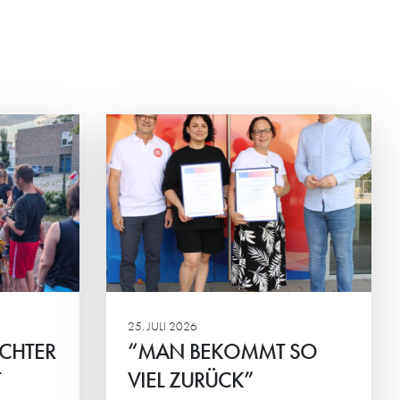
T SO
na Konkova
chen des
G und
ingen.
25. JULI 2026
ICHTER
“MAN BEKOMMT SO
T
VIEL ZURÜCK”