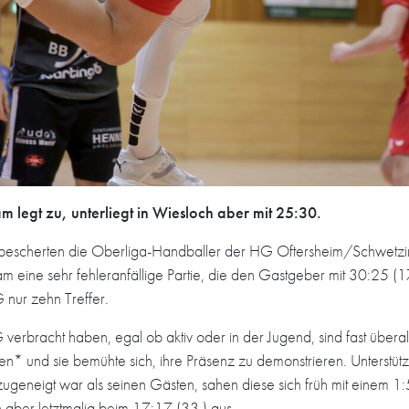
 legt zu, unterliegt in Wiesloch aber mit 25:30.
tts bescherten die Oberliga-Handballer der HG Oftersheim/Schwetzi
eam eine sehr fehleranfällige Partie, die den Gastgeber mit 30:25 (
 nur zehn Treffer.
 verbracht haben, egal ob aktiv oder in der Jugend, sind fast überall 
fen* und sie bemühte sich, ihre Präsenz zu demonstrieren. Unterst
eneigt war als seinen Gästen, sahen diese sich früh mit einem 1:5
en aber letztmalig beim 17:17 (33.) aus.