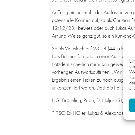
Auffällig einmal mehr das Auslassen von
potenzielle Können auf, so als Christian 
12:12/23.) bewies oder auch Lukas Auth
Art und Weise ganz gut, so ein Run-and-
So als Wiesloch auf 23:18 (44.) davonz
Lars Fichtner forderte in einer Auszeit Ko
Um 
trotzdem sicherlich mehr drin gewesen, w
Coo
We
vorherigen Auswärtsauftritten. „Wir haben
Sur
Ergebnis einen Ticken zu hoch ausgefall
dei
unkonzentriert waren. Deshalb hat die T
und
HG: Bräunling, Rabe; D. Huljak (3), Fendri
* TSG Ex-HGler: Lukas & Alexander Sauer