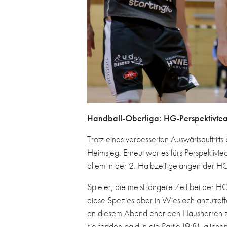
Handball-Oberliga: HG-Perspektivteam
Trotz eines verbesserten Auswärtsauftri
Heimsieg. Erneut war es fürs Perspektivt
allem in der 2. Halbzeit gelangen der HG
Spieler, die meist längere Zeit bei der HG
diese Spezies aber in Wiesloch anzutref
an diesem Abend eher den Hausherren zug
sie fanden bald in die Partie (9:8), glich