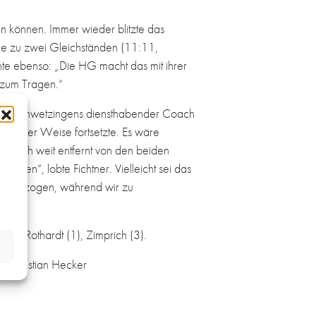
n können. Immer wieder blitzte das
hlee zu zwei Gleichständen (11:11,
e ebenso: „Die HG macht das mit ihrer
 zum Tragen.“
heim/Schwetzingens diensthabender Coach
negativer Weise fortsetzte. Es wäre
ag doch weit entfernt von den beiden
boten“, lobte Fichtner. Vielleicht sei das
durchgezogen, während wir zu
(1), Rothardt (1), Zimprich (3).
, Sebastian Hecker