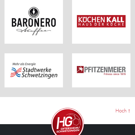
Hoch
↑