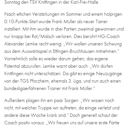
Sonntag den TSV Knittlingen in der Karl-Frei-Halle.
Nach etlichen Verstärkungen im Sommer und einem holprigen
0:10-Punkte-Start wurde Frank Müller als neuer Tainer
installiert. Mit ihm wurde in drei Partien zweimal gewonnen und
nur knapp bei Rot/Malsch verloren. Dies berührt HG-Coach
Alexander Lemke recht wenig: „Wir wollen unseren Schwung
aus dem Auswärtsspiel in Ettlingen-Bruchhausen mitnehmen.“
Vornehmlich solle es wieder darum gehen, das eigene
Potential abzurufen. Lemke warnt aber auch: „Wir dürfen
Knittlingen nicht unterschätzen. Da gibt es einige Neuzugänge
von der TGS Pforzheim, ehemals 3. Liga, und nun auch einen
bundesligaerfahrenen Trainer mit Frank Müller.“
Außerdem plagen ihn ein paar Sorgen: „Wir wissen noch
nicht, mit welcher Truppe wir auftreten, da einige verletzt und
andere diese Woche krank sind.“ Doch generell schaut der
Coach positiv voraus: „Wir freuen uns auf unsere erste Partie