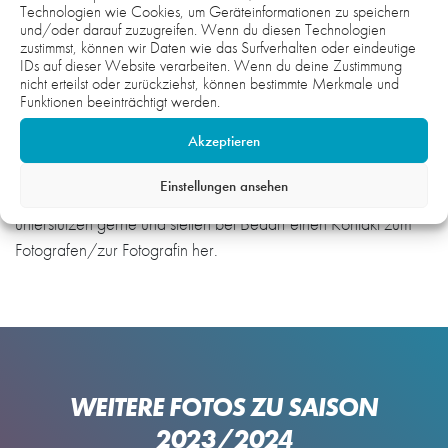
Technologien wie Cookies, um Geräteinformationen zu speichern
und/oder darauf zuzugreifen. Wenn du diesen Technologien
zustimmst, können wir Daten wie das Surfverhalten oder eindeutige
IDs auf dieser Website verarbeiten. Wenn du deine Zustimmung
nicht erteilst oder zurückziehst, können bestimmte Merkmale und
Hinweis:
Funktionen beeinträchtigt werden.
Die Fotos auf der gesamten Webseite sind urheberrechtlich
Akzeptieren
geschützt und nicht zur honorarfreien Übernahme
freigegeben. Wenn Sie Interesse und Bedarf an Fotomaterial
Einstellungen ansehen
haben, setzen Sie sich gerne mit uns in Verbindung. Wir
unterstützen gerne und stellen bei Bedarf einen Kontakt zum
Fotografen/zur Fotografin her.
WEITERE FOTOS ZU SAISON
2023/2024