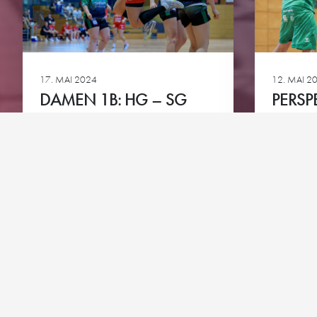
Downloads
Bundesliga A-Jugend
HG-Torhüter-Akadem
17. MAI 2024
12. MAI 2
DAMEN 1B: HG – SG
PERSP
EGGENSTEIN/LEOPOLD
TSV 
SHAFEN
Ansehen
Ansehen