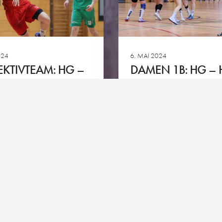
Club-Partner
HG goes 
ie
Team-Partner
024
6. MAI 2024
Kontakt
Impressum
Datenschutz
Cookie-Richtlinie
EKTIVTEAM: HG –
DAMEN 1B: HG –
DOSSENHEIM
SASSE 2
Ansehen