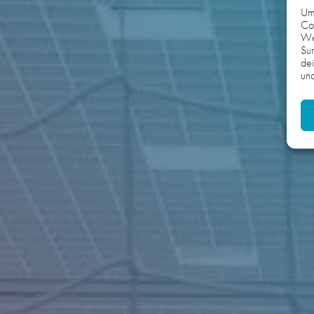
Um 
Coo
We
Sur
dei
und