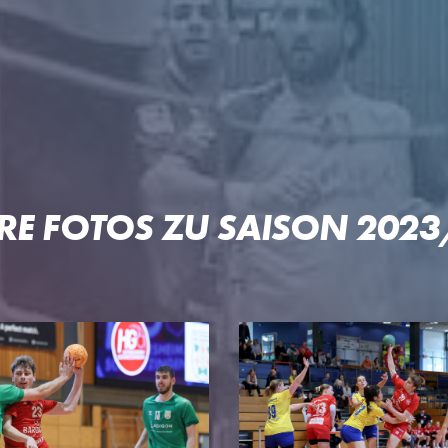
RE FOTOS ZU SAISON 202
 OFTERSHEIM/SCHWETZIN
PARTNER
PROJE
Unser Konzept
Pep & Po
n
Premium-Partner
Patrick-L
Business-Partner
Welde-Ka