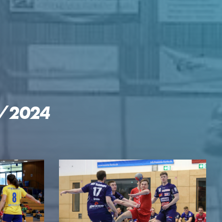
3/2024
GEN
KTE
p Reloaded
engler-Cup
mingespräch