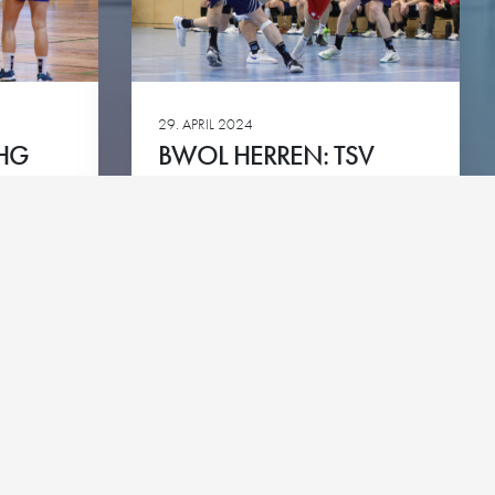
green
29. APRIL 2024
 HG
BWOL HERREN: TSV
HEINIGEN – HG
Ansehen