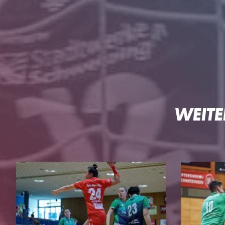
WEITE
HG
DIE HG
TEAMS
Geschäftsstelle
3. Liga Herren
Ansprechpartner
Perspektivteam Herre
Tickets
1. Damen