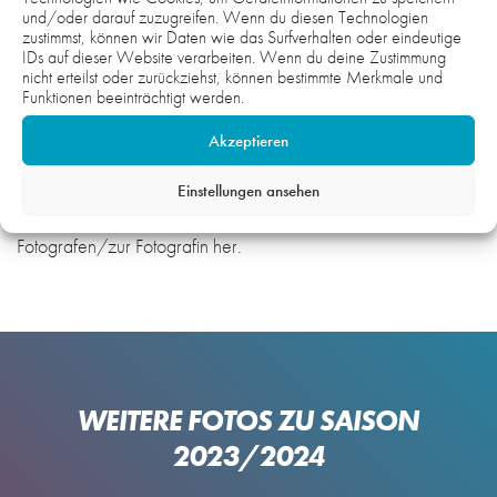
und/oder darauf zuzugreifen. Wenn du diesen Technologien
zustimmst, können wir Daten wie das Surfverhalten oder eindeutige
IDs auf dieser Website verarbeiten. Wenn du deine Zustimmung
Hinweis:
nicht erteilst oder zurückziehst, können bestimmte Merkmale und
Funktionen beeinträchtigt werden.
Die Fotos auf der gesamten Webseite sind urheberrechtlich
geschützt und nicht zur honorarfreien Übernahme
Akzeptieren
freigegeben. Wenn Sie Interesse und Bedarf an Fotomaterial
haben, setzen Sie sich gerne mit uns in Verbindung. Wir
Einstellungen ansehen
unterstützen gerne und stellen bei Bedarf einen Kontakt zum
Fotografen/zur Fotografin her.
WEITERE FOTOS ZU SAISON
2023/2024