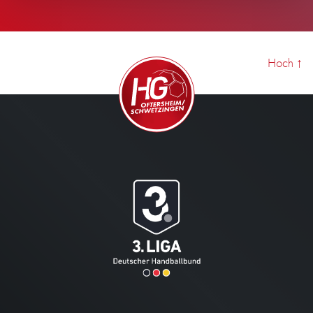
Hoch
↑