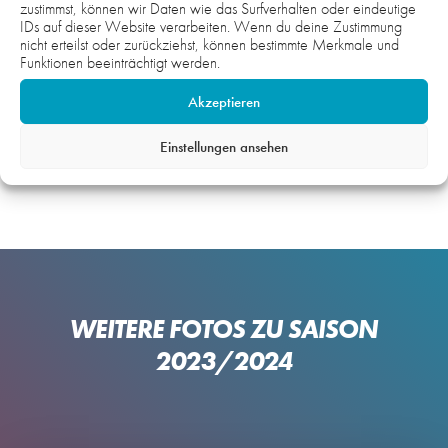
zustimmst, können wir Daten wie das Surfverhalten oder eindeutige
Hinweis:
IDs auf dieser Website verarbeiten. Wenn du deine Zustimmung
Die Fotos auf der gesamten Webseite sind urheberrechtlich
nicht erteilst oder zurückziehst, können bestimmte Merkmale und
Funktionen beeinträchtigt werden.
geschützt und nicht zur honorarfreien Übernahme
freigegeben. Wenn Sie Interesse und Bedarf an Fotomaterial
Akzeptieren
haben, setzen Sie sich gerne mit uns in Verbindung. Wir
unterstützen gerne und stellen bei Bedarf einen Kontakt zum
Einstellungen ansehen
Fotografen/zur Fotografin her.
WEITERE FOTOS ZU SAISON
2023/2024