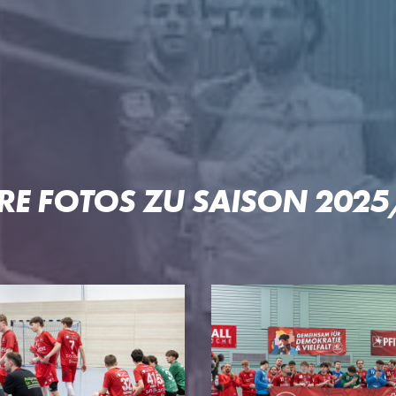
RE FOTOS ZU SAISON 202
 OFTERSHEIM/SCHWETZIN
PARTNER
PROJE
Unser Konzept
Pep & Po
n
Premium-Partner
Patrick-L
Business-Partner
Welde-Ka