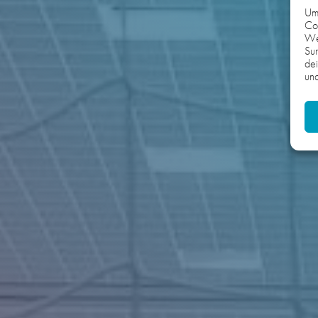
Um 
Coo
We
Sur
dei
und