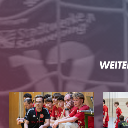
WEITE
HG
DIE HG
TEAMS
Geschäftsstelle
3. Liga Herren
Ansprechpartner
Perspektivteam Herre
Tickets
1. Damen