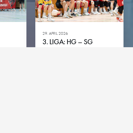
green
29. APRIL 2026
3. LIGA: HG – SG
DER
PFORZHEIM-EUTINGEN
Ansehen