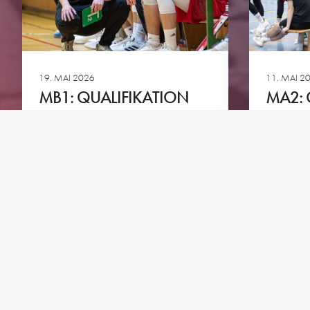
Downloads
Bundesliga A-Jugend
HG-Torhüter-Akadem
19. MAI 2026
11. MAI 2
MB1: QUALIFIKATION
MA2: 
ZUR JBL 2026/2027
ZUR O
Ansehen
Ansehen