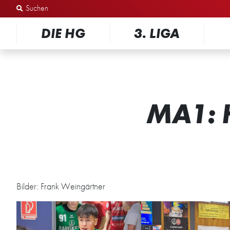
Zum Inhalt springen
DIE HG
3. LIGA
MA1: 
Bilder: Frank Weingärtner