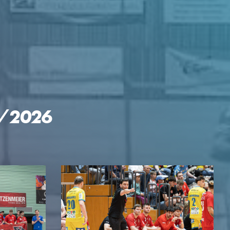
5/2026
GEN
KTE
p Reloaded
engler-Cup
mingespräch