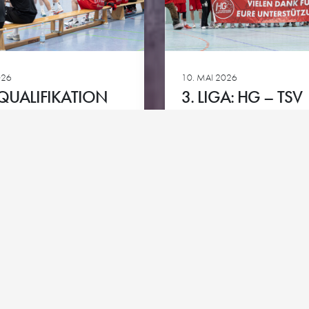
Club-Partner
HG goes 
ie
Team-Partner
026
10. MAI 2026
Kontakt
Impressum
Datenschutz
Cookie-Richtlinie
QUALIFIKATION
3. LIGA: HG – TSV
BERLIGA 2026/27
NEUHAUSEN/FIL
1898
Ansehen