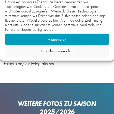
Um dir ein optimales Erlebnis zu bieten, verwenden wir
Technologien wie Cookies, um Geräteinformationen zu speichern
und/oder darauf zuzugreifen. Wenn du diesen Technologien
zustimmst, können wir Daten wie das Surfverhalten oder eindeutige
IDs auf dieser Website verarbeiten. Wenn du deine Zustimmung
Hinweis:
nicht erteilst oder zurückziehst, können bestimmte Merkmale und
Funktionen beeinträchtigt werden.
Die Fotos auf der gesamten Webseite sind urheberrechtlich
geschützt und nicht zur honorarfreien Übernahme
Akzeptieren
freigegeben. Wenn Sie Interesse und Bedarf an Fotomaterial
haben, setzen Sie sich gerne mit uns in Verbindung. Wir
Einstellungen ansehen
unterstützen gerne und stellen bei Bedarf einen Kontakt zum
Fotografen/zur Fotografin her.
WEITERE FOTOS ZU SAISON
2025/2026