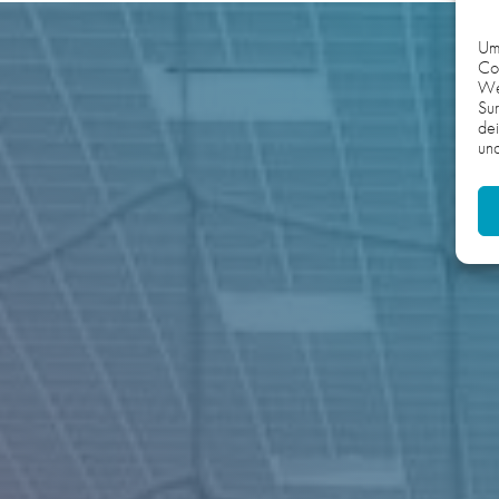
Um 
Coo
We
Sur
dei
und