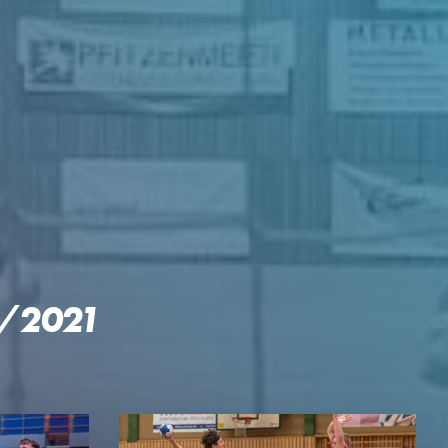
GEN
0/2021
KTE
p Reloaded