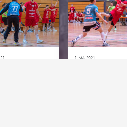
n
Premium-Partner
Patrick-L
Business-Partner
Welde-Ka
Club-Partner
HG goes 
ie
Team-Partner
Kontakt
Impressum
Datenschutz
Cookie-Richtlinie
021
1. MAI 2021
A: HG – TGS
3. LIGA: HG – TSV
ZHEIM
BLAUSTEIN
Ansehen