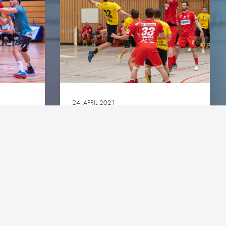
engler-Cup
mingespräch
green
24. APRIL 2021
3. LIGA: SG
LEUTERSHAUSEN – HG
Ansehen