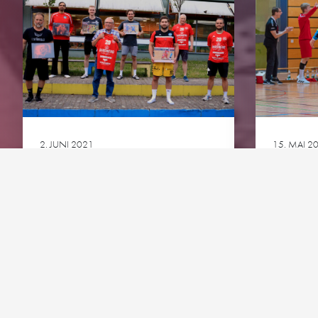
Ansprechpartner
Perspektivteam Herre
Tickets
1. Damen
Downloads
Bundesliga A-Jugend
HG-Torhüter-Akadem
2. JUNI 2021
15. MAI 2
VERABSCHIEDUNG 3.
3. LIG
LIGA
PFOR
Ansehen
Ansehen