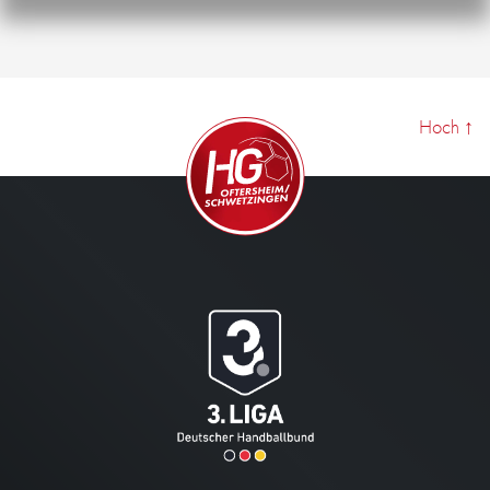
Hoch
↑