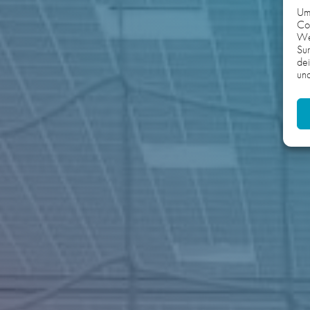
Um 
Coo
We
Sur
dei
und