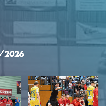
5/2026
GEN
KTE
p Reloaded
engler-Cup
mingespräch