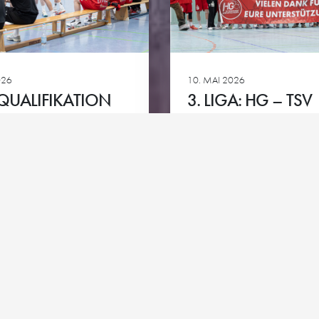
Club-Partner
HG goes 
ie
Team-Partner
026
10. MAI 2026
Kontakt
Impressum
Datenschutz
Cookie-Richtlinie
QUALIFIKATION
3. LIGA: HG – TSV
BERLIGA 2026/27
NEUHAUSEN/FIL
1898
Ansehen