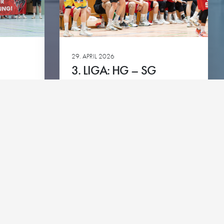
green
29. APRIL 2026
3. LIGA: HG – SG
DER
PFORZHEIM-EUTINGEN
Ansehen