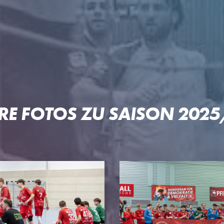
RE FOTOS ZU SAISON 202
 OFTERSHEIM/SCHWETZIN
PARTNER
PROJE
Unser Konzept
Pep & Po
n
Premium-Partner
Patrick-L
Business-Partner
Welde-Ka