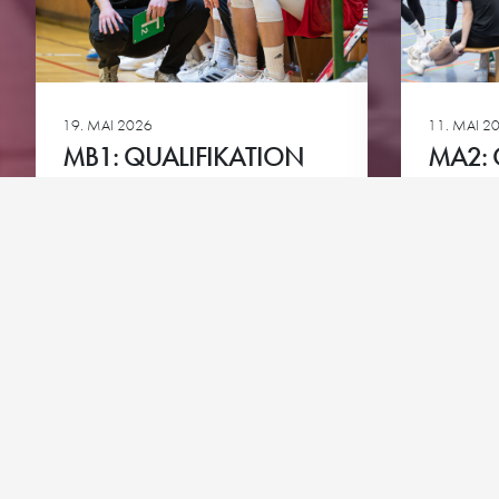
Downloads
Bundesliga A-Jugend
HG-Torhüter-Akadem
19. MAI 2026
11. MAI 2
MB1: QUALIFIKATION
MA2: 
ZUR JBL 2026/2027
ZUR O
Ansehen
Ansehen