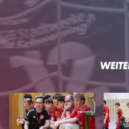
WEITE
HG
DIE HG
TEAMS
Geschäftsstelle
3. Liga Herren
Ansprechpartner
Perspektivteam Herre
Tickets
1. Damen