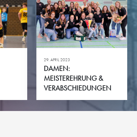
KTE
p Reloaded
engler-Cup
mingespräch
29. APRIL 2023
green
DAMEN:
MEISTEREHRUNG &
VERABSCHIEDUNGEN
Ansehen