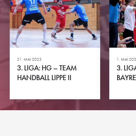
DIE HG
TEAMS
Geschäftsstelle
3. Liga Herren
Ansprechpartner
Perspektivteam Herre
Tickets
1. Damen
21. MAI 2023
1. MAI 20
Downloads
Bundesliga A-Jugend
3. LIGA: HG – TEAM
3. LI
HG-Torhüter-Akadem
HANDBALL LIPPE II
BAYR
Ansehen
Ansehen