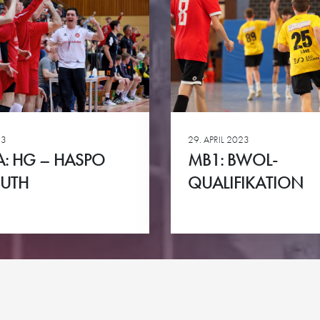
PARTNER
PROJE
Unser Konzept
Pep & Po
n
Premium-Partner
Patrick-L
Business-Partner
Welde-Ka
23
29. APRIL 2023
Club-Partner
HG goes 
GA: HG – HASPO
MB1: BWOL-
ie
Team-Partner
EUTH
QUALIFIKATION
Ansehen
Kontakt
Impressum
Datenschutz
Cookie-Richtlinie