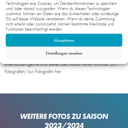
Technologien wie Cookies, um Geräteinformationen zu speichern
und/oder darauf zuzugreifen. Wenn du diesen Technologien
zustimmst, können wir Daten wie das Surfverhalten oder eindeutige
IDs auf dieser Website verarbeiten. Wenn du deine Zustimmung
nicht erteilst oder zurückziehst, können bestimmte Merkmale und
Hinweis:
Funktionen beeinträchtigt werden.
Die Fotos auf der gesamten Webseite sind urheberrechtlich
Akzeptieren
geschützt und nicht zur honorarfreien Übernahme
freigegeben. Wenn Sie Interesse und Bedarf an Fotomaterial
Einstellungen ansehen
haben, setzen Sie sich gerne mit uns in Verbindung. Wir
unterstützen gerne und stellen bei Bedarf einen Kontakt zum
Fotografen/zur Fotografin her.
WEITERE FOTOS ZU SAISON
2023/2024