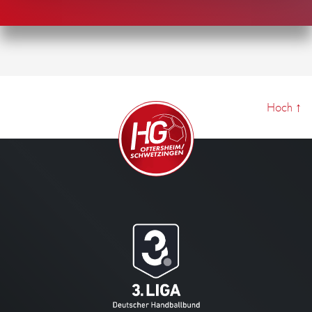
Hoch
↑